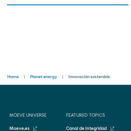
Breadcrumbs
Home
Planet energy
Innovación sostenible
MOEVE UNIVERSE
FEATURED TOPICS
Moeve.es
Canal de Integridad