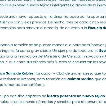
empo que explora nuevos tejidos inteligentes a través de la inno
sde una mayor apuesta en la Unión Europea por la oportunid
stilismos con viejas prendas. De hecho,
tres de cada cinco es
rcambios para renovar el armario, de acuerdo a la
Escuela d
española también se ha puesto manos a la obra para innovar
a ingeniería como gran aliado. Un ejemplo de todo ello es
Sep
ional a la Innovación
del Ministerio de Ciencia, Innovación y 
Y que entre sus clientes más ilustres se encuentran los reyes 
ico Sainz de Robles
, fundador y CEO de una empresa que t
 resisten la luz solar, pero también del
animal marino
que ca
as llamadas cromatóforos.
 equipo han sido capaces de
idear y patentar un nuevo tejid
les, esencialmente cómodas y sencillas pero sin renunciar a 