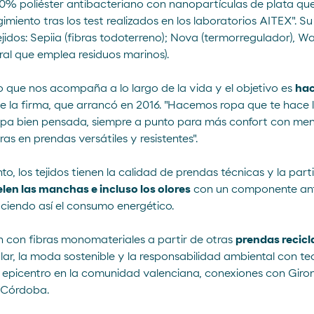
0% poliéster antibacteriano con nanopartículas de plata que 
iento tras los test realizados en los laboratorios AITEX". Su
jidos: Sepiia (fibras todoterreno); Nova (termorregulador), War
ral que emplea residuos marinos).
o que nos acompaña a lo largo de la vida y el objetivo es
hac
de la firma, que arrancó en 2016. "Hacemos ropa que te hace l
 Ropa bien pensada, siempre a punto para más confort con men
s en prendas versátiles y resistentes".
to, los tejidos tienen la calidad de prendas técnicas y la par
len las manchas e incluso los olores
con un componente anti
ciendo así el consumo energético.
n con fibras monomateriales a partir de otras
prendas recic
ar, la
moda sostenible
y la responsabilidad ambiental con te
 epicentro en la comunidad valenciana, conexiones con Giron
y Córdoba.