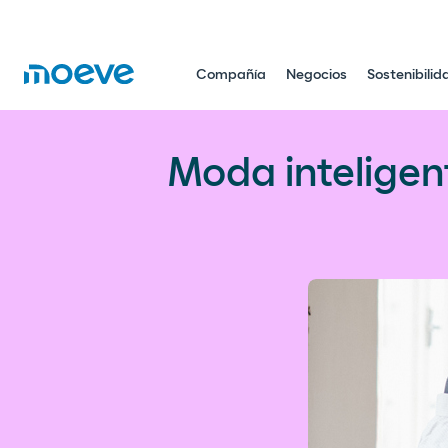
Compañía
Negocios
Sostenibilid
Moda inteligente y sostenible ‘m
Moda inteligent
Innovación sostenible