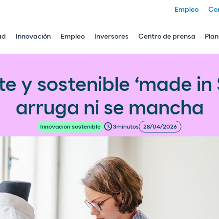
Empleo
Co
ad
Innovación
Empleo
Inversores
Centro de prensa
Plan
ade in Spain’ que ni se arruga ni se mancha
e y sostenible ‘made in 
arruga ni se mancha
schedule
3
minutos
28/04/2026
Innovación sostenible