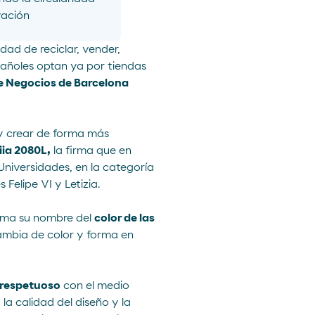
vación
ad de reciclar, vender,
pañoles
optan ya por tiendas
e Negocios de Barcelona
 y crear de forma más
iia 2080L,
la firma que en
Universidades, en la categoría
Felipe VI y Letizia.
oma su nombre del
color de las
mbia de color y forma en
o respetuoso
con el medio
la calidad del diseño y la