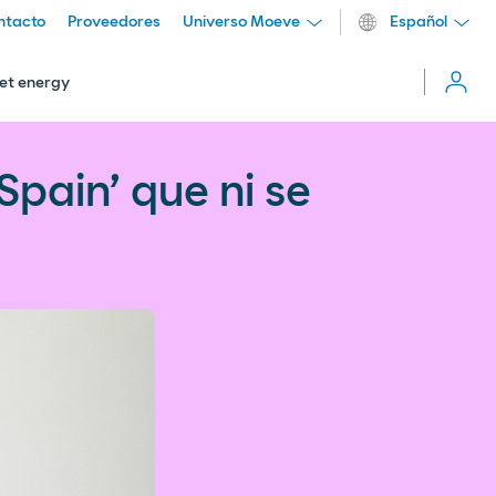
ntacto
Proveedores
Universo Moeve
Español
Cerrar
menú
et energy
more_vert
Spain’ que ni se
Comparti