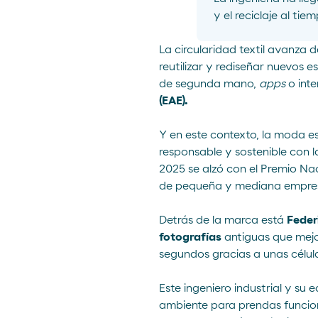
y el reciclaje al ti
La
circularidad textil
avanza de
reutilizar y rediseñar nuevos e
de segunda mano,
apps
o inte
(EAE).
Y en este contexto, la moda 
responsable y sostenible con l
2025 se alzó con el
Premio Nac
de pequeña y mediana empresa. 
Detrás de la marca está
Feder
fotografías
antiguas que mejor
segundos gracias a unas célul
Este ingeniero industrial y su
ambiente para prendas funciona