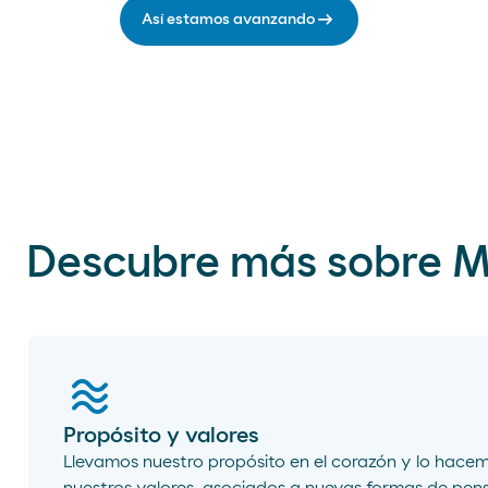
arrow_right_alt
Así estamos avanzando
Descubre más sobre 
airwave
Propósito y valores
Llevamos nuestro propósito en el corazón y lo hace