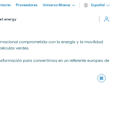
ntacto
Proveedores
Universo Moeve
Español
Cerrar
menú
et energy
nacional comprometida con la energía y la movilidad
léculas verdes.
nsformación para convertirnos en un referente europeo de
pause
Pausar