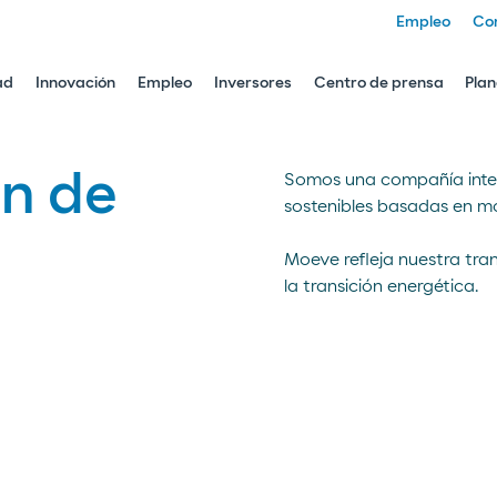
Empleo
Co
ad
Innovación
Empleo
Inversores
Centro de prensa
Plan
n de
Somos una compañía inter
sostenibles basadas en mo
Moeve refleja nuestra tra
la transición energética.