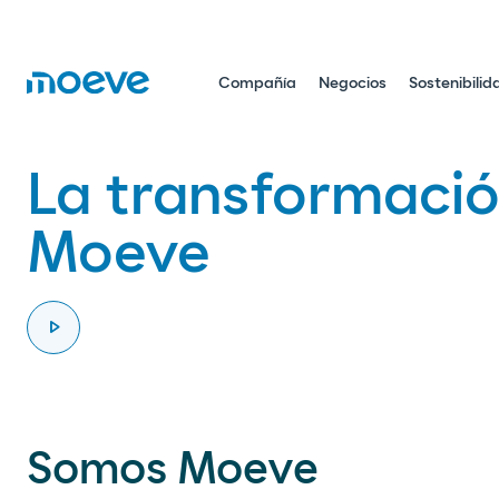
Compañía
Negocios
Sostenibilid
La transformació
Moeve
play_arrow
Ver vídeo
Somos Moeve