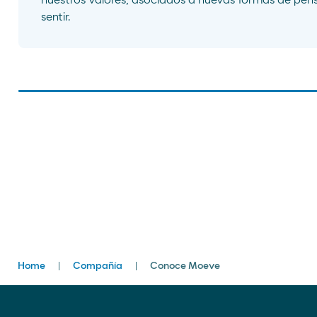
nuestros valores, asociados a nuevas formas de pens
sentir.
Breadcrumbs
Home
Compañía
Conoce Moeve