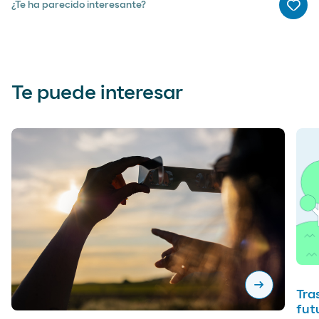
¿Te ha parecido interesante?
Me g
Te puede interesar
arrow_right_alt
Tra
futu