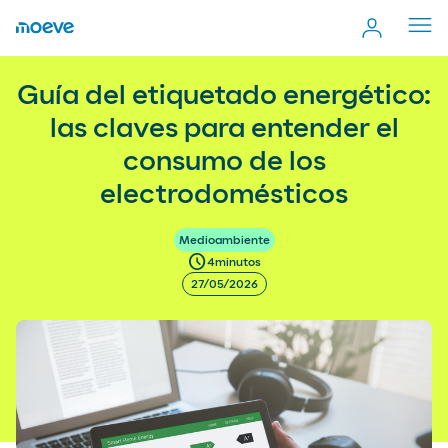
Cerr
men
Guía del etiquetado energético: las claves para entender
more_vert
Guía del etiquetado energético:
Comp
el consumo de los electrodomésticos
las claves para entender el
consumo de los
electrodomésticos
Medioambiente
schedule
4
minutos
27/05/2026