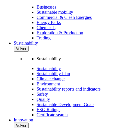
Businesses
Sustainable mobility
Commercial & Clean Energies
Energy Parks
Chemicals
Exploration & Production
Trading
Sustainability
Volver
Sustainability
Sustainability
Sustainability Plan
Climate change
Environment
Sustainability reports and indicators
Safety
Quality
Sustainable Development Goals
ESG Ratings
Certificate search
Innovation
Volver