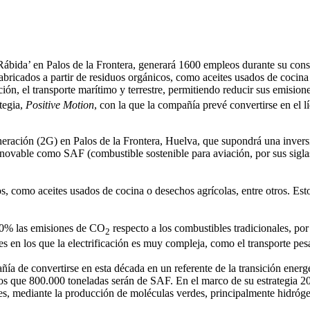
 Rábida’ en Palos de la Frontera, generará 1600 empleos durante su con
ricados a partir de residuos orgánicos, como aceites usados de cocina
ción, el transporte marítimo y terrestre, permitiendo reducir sus emisio
tegia,
Positive Motion
, con la que la compañía prevé convertirse en el
ración (2G) en Palos de la Frontera, Huelva, que supondrá una inversi
enovable como SAF (combustible sostenible para aviación, por sus siglas
, como aceites usados de cocina o desechos agrícolas, entre otros. Esto
 90% las emisiones de CO
respecto a los combustibles tradicionales, por
2
s en los que la electrificación es muy compleja, como el transporte pesa
ía de convertirse en esta década en un referente de la transición energé
los que 800.000 toneladas serán de SAF. En el marco de su estrategia 
ntes, mediante la producción de moléculas verdes, principalmente hidró