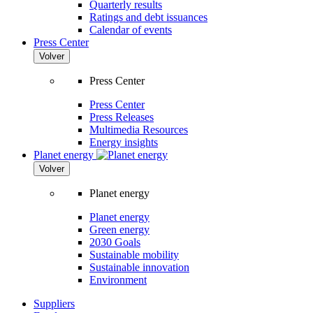
Quarterly results
Ratings and debt issuances
Calendar of events
Press Center
Volver
Press Center
Press Center
Press Releases
Multimedia Resources
Energy insights
Planet energy
Volver
Planet energy
Planet energy
Green energy
2030 Goals
Sustainable mobility
Sustainable innovation
Environment
Suppliers