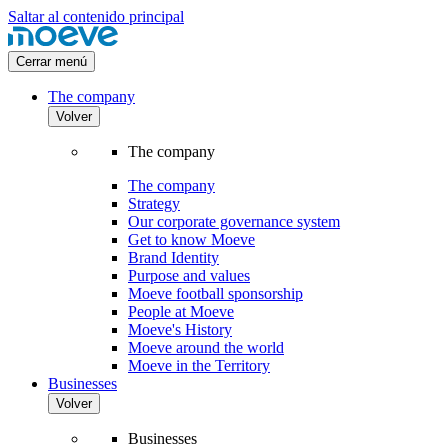
Saltar al contenido principal
Cerrar menú
The company
Volver
The company
The company
Strategy
Our corporate governance system
Get to know Moeve
Brand Identity
Purpose and values
Moeve football sponsorship
People at Moeve
Moeve's History
Moeve around the world
Moeve in the Territory
Businesses
Volver
Businesses