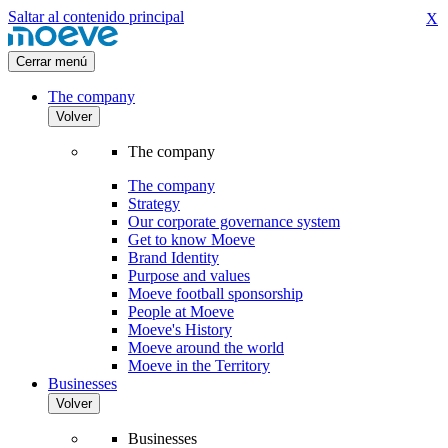
Saltar al contenido principal
X
Cerrar menú
The company
Volver
The company
The company
Strategy
Our corporate governance system
Get to know Moeve
Brand Identity
Purpose and values
Moeve football sponsorship
People at Moeve
Moeve's History
Moeve around the world
Moeve in the Territory
Businesses
Volver
Businesses