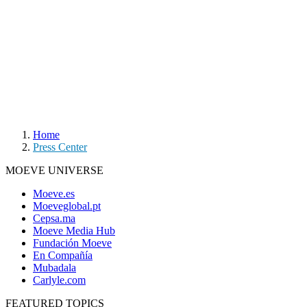
Home
Press Center
MOEVE UNIVERSE
Moeve.es
Moeveglobal.pt
Cepsa.ma
Moeve Media Hub
Fundación Moeve
En Compañía
Mubadala
Carlyle.com
FEATURED TOPICS