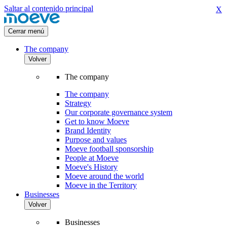
Saltar al contenido principal
X
Cerrar menú
The company
Volver
The company
The company
Strategy
Our corporate governance system
Get to know Moeve
Brand Identity
Purpose and values
Moeve football sponsorship
People at Moeve
Moeve's History
Moeve around the world
Moeve in the Territory
Businesses
Volver
Businesses