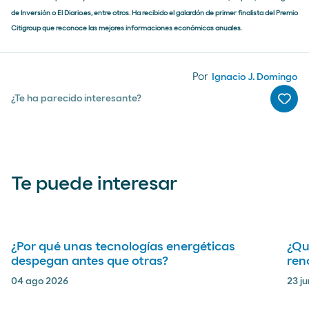
de Inversión o El Diario.es, entre otros. Ha recibido el galardón de primer finalista del Premio
Citigroup que reconoce las mejores informaciones económicas anuales.
Por
Ignacio J. Domingo
¿Te ha parecido interesante?
Me g
Te puede interesar
arrow_right_alt
¿Por qué unas tecnologías energéticas
¿Qu
despegan antes que otras?
ren
04 ago 2026
23 j