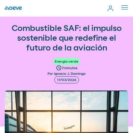
Cerr
men
Combustible SAF: el impulso sostenible que redefine el
more_vert
Combustible SAF: el impulso
Comp
futuro de la aviación
sostenible que redefine el
futuro de la aviación
Energía verde
schedule
7
minutos
Por Ignacio J. Domingo
17/03/2026