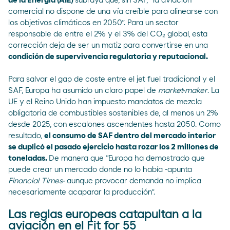
de la Energía (AIE)
subraya que, sin SAF, “la aviación
comercial no dispone de una vía creíble para alinearse con
los objetivos climáticos en 2050”. Para un sector
responsable de entre el 2% y el 3% del CO₂ global, esta
corrección deja de ser un matiz para convertirse en una
condición de supervivencia regulatoria y reputacional.
Para salvar el gap de coste entre el jet fuel tradicional y el
SAF, Europa ha asumido un claro papel de
market-maker
. La
UE y el Reino Unido han impuesto mandatos de mezcla
obligatoria de combustibles sostenibles de, al menos un 2%
desde 2025, con escalones ascendentes hasta 2050. Como
resultado,
el consumo de SAF dentro del mercado interior
se duplicó el pasado ejercicio hasta rozar los 2 millones de
toneladas.
De manera que “Europa ha demostrado que
puede crear un mercado donde no lo había -apunta
Financial Times-
aunque provocar demanda no implica
necesariamente acaparar la producción”.
Las reglas europeas catapultan a la
aviación en el Fit for 55