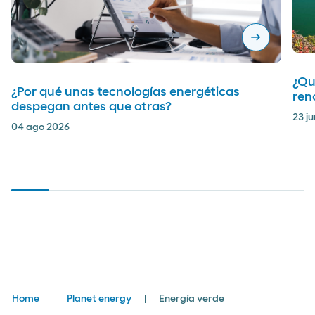
arrow_right_alt
¿Qu
¿Por qué unas tecnologías energéticas
ren
despegan antes que otras?
23 j
04 ago 2026
Breadcrumbs
Home
Planet energy
Energía verde