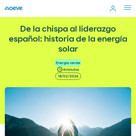
Cerr
men
De la chispa al liderazgo español: historia de la energía
more_vert
De la chispa al liderazgo
Comp
solar
español: historia de la energía
solar
Energía verde
schedule
4
minutos
18/02/2026