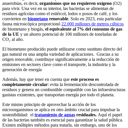
anaerobias, es decir,
organismos que no requieren oxígeno
(O
2
)
para vivir. Una vez en su interior, las bacterias se alimentan de
residuos agrícolas como el estiércol, lodos o posos de café, y los
convierten en
biometano
renovable
. Solo en 2023, esta particular
fauna microscópica proporcionó
22.000 millones de metros cúbicos
de biometano y biogás,
el equivalente al 7% del consumo de gas
de la UE
y un ahorro potencial de 106 millones de toneladas de
CO₂ al año.
El biometano producido puede utilizarse como sustituto directo del
gas natural en una amplia variedad de aplicaciones. Gracias a su
origen renovable, contribuye significativamente a la reducción de
emisiones en sectores clave como el transporte, la industria y la
generación de energía
Además, hay que tener en cuenta que
este proceso es
completamente circular
: evita la fermentación descontrolada de
residuos y genera un combustible compatible con las infraestructuras
gasistas existentes, que transportan energía por todo el planeta.
Este mismo principio de aprovechar la acción de los
microorganismos se aplica en otro ámbito crucial para impulsar la
sostenibilidad: el
tratamiento de aguas
residuales.
Aquí el papel
de las bacterias también es esencial para garantizar la salud pública.
Existen múltiples métodos para tratarla, sin embargo, uno de los