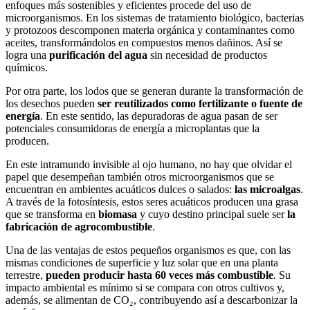
enfoques más sostenibles y eficientes procede del uso de
microorganismos. En los sistemas de tratamiento biológico, bacterias
y protozoos descomponen materia orgánica y contaminantes como
aceites, transformándolos en compuestos menos dañinos. Así se
logra una
purificación del agua
sin necesidad de productos
químicos.
Por otra parte, los lodos que se generan durante la transformación de
los desechos pueden
ser reutilizados como fertilizante o fuente de
energía
. En este sentido, las depuradoras de agua pasan de ser
potenciales consumidoras de energía a microplantas que la
producen.
En este intramundo invisible al ojo humano, no hay que olvidar el
papel que desempeñan también otros microorganismos que se
encuentran en ambientes acuáticos dulces o salados:
las microalgas
.
A través de la fotosíntesis, estos seres acuáticos producen una grasa
que se transforma en
biomasa
y cuyo destino principal suele ser
la
fabricación de agrocombustible
.
Una de las ventajas de estos pequeños organismos es que, con las
mismas condiciones de superficie y luz solar que en una planta
terrestre,
pueden producir hasta 60 veces más combustible
.
Su
impacto ambiental es mínimo si se compara con otros cultivos y,
además, se alimentan de CO₂, contribuyendo así a descarbonizar la