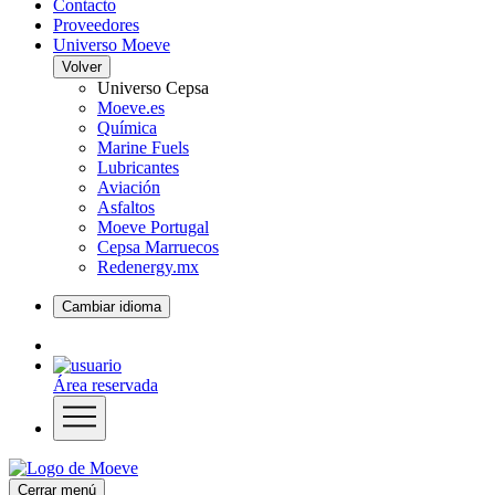
Contacto
Proveedores
Universo Moeve
Volver
Universo Cepsa
Moeve.es
Química
Marine Fuels
Lubricantes
Aviación
Asfaltos
Moeve Portugal
Cepsa Marruecos
Redenergy.mx
Cambiar idioma
Área reservada
Cerrar menú