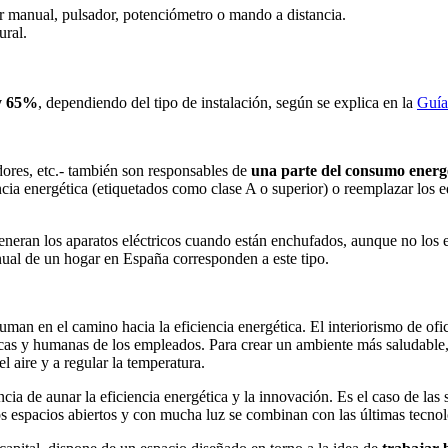
or manual, pulsador, potenciómetro o mando a distancia.
ural.
 y 65%
, dependiendo del tipo de instalación, según se explica en la
Guía
dores, etc.- también son responsables de
una parte del consumo energ
encia energética (etiquetados como clase A o superior) o reemplazar los
 generan los aparatos eléctricos cuando están enchufados, aunque no los
ual de un hogar en España corresponden a este tipo.
suman en el camino hacia la eficiencia energética. El interiorismo de of
gicas y humanas de los empleados. Para crear un ambiente más saludabl
l aire y a regular la temperatura.
a de aunar la eficiencia energética y la innovación. Es el caso de las
s espacios abiertos y con mucha luz se combinan con las últimas tecnolo