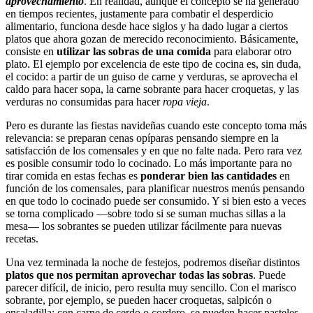
aprovechamiento
. En realidad, aunque el concepto se ha generado
en tiempos recientes, justamente para combatir el desperdicio
alimentario, funciona desde hace siglos y ha dado lugar a ciertos
platos que ahora gozan de merecido reconocimiento. Básicamente,
consiste en
utilizar las sobras de una comida
para elaborar otro
plato. El ejemplo por excelencia de este tipo de cocina es, sin duda,
el cocido: a partir de un guiso de carne y verduras, se aprovecha el
caldo para hacer sopa, la carne sobrante para hacer croquetas, y las
verduras no consumidas para hacer
ropa vieja
.
Pero es durante las fiestas navideñas cuando este concepto toma más
relevancia: se preparan cenas opíparas pensando siempre en la
satisfacción de los comensales y en que no falte nada. Pero rara vez
es posible consumir todo lo cocinado. Lo más importante para no
tirar comida en estas fechas es
ponderar bien las cantidades
en
función de los comensales, para planificar nuestros menús pensando
en que todo lo cocinado puede ser consumido. Y si bien esto a veces
se torna complicado —sobre todo si se suman muchas sillas a la
mesa— los sobrantes se pueden utilizar fácilmente para nuevas
recetas.
Una vez terminada la noche de festejos, podremos diseñar distintos
platos que nos permitan aprovechar todas las sobras
. Puede
parecer difícil, de inicio, pero resulta muy sencillo. Con el marisco
sobrante, por ejemplo, se pueden hacer croquetas, salpicón o
ensaladilla; con carne de cerdo o cordero, se pueden hacer pasteles