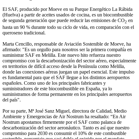
El SAF, producido por Moeve en su Parque Energético La Rábida
(Huelva) a partir de aceites usados de cocina, es un biocombustible
de segunda generación que puede reducir las emisiones de CO
en
2
hasta un 90 % durante todo su ciclo de vida, en comparación con el
queroseno tradicional.
Marta Cencillo, responsable de Aviación Sostenible de Moeve, ha
afirmado: "Es un orgullo para nosotros ser la primera compañía en
suministrar SAF en Melilla. Este nuevo hito refuerza nuestro
compromiso con la descarbonización del sector aéreo, especialmente
en territorios de difícil acceso desde la Península como Melilla,
donde las conexiones aéreas juegan un papel esencial. Este impulso
es fundamental para que el SAF llegue a los distintos aeropuertos
españoles. Como uno de los principales fabricantes y
suministradores de este biocombustible en España, ya lo
suministramos de forma permanente en los principales aeropuertos
del país".
Por su parte, Mª José Sanz Miguel, directora de Calidad, Medio
Ambiente y Emergencias de Air Nostrum ha resaltado: “En Air
Nostrum apostamos firmemente por el SAF como palanca de
descarbonización del sector aeronáutico. Tanto es así que nuestro
compromiso para 2030 es consumir el 10% de este combustible
sostenible, porcentaje que casi dobla el exigido por el mandato