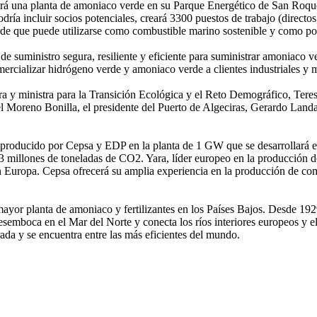
ará una planta de amoniaco verde en su Parque Energético de San Roqu
dría incluir socios potenciales, creará 3300 puestos de trabajo (direct
de que puede utilizarse como combustible marino sostenible y como por
suministro segura, resiliente y eficiente para suministrar amoniaco ve
ercializar hidrógeno verde y amoniaco verde a clientes industriales y
ra y ministra para la Transición Ecológica y el Reto Demográfico, Teresa
l Moreno Bonilla, el presidente del Puerto de Algeciras, Gerardo Landa
 producido por Cepsa y EDP en la planta de 1 GW que se desarrollará 
 3 millones de toneladas de CO2. Yara, líder europeo en la producción 
en Europa. Cepsa ofrecerá su amplia experiencia en la producción de co
yor planta de amoniaco y fertilizantes en los Países Bajos. Desde 1929, 
emboca en el Mar del Norte y conecta los ríos interiores europeos y el
rada y se encuentra entre las más eficientes del mundo.