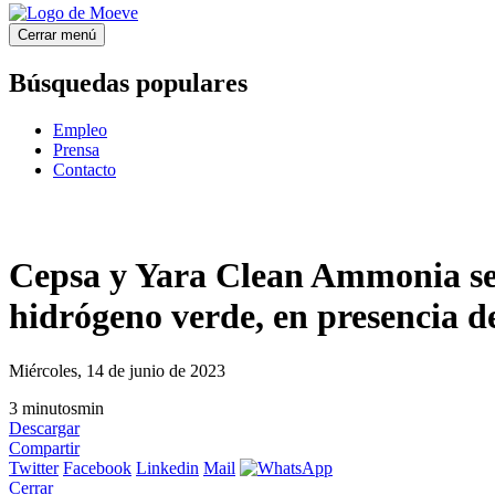
Cerrar menú
Búsquedas populares
Empleo
Prensa
Contacto
Cepsa y Yara Clean Ammonia sell
hidrógeno verde, en presencia d
Miércoles, 14 de junio de 2023
3
minutos
min
Descargar
Compartir
Twitter
Facebook
Linkedin
Mail
Cerrar