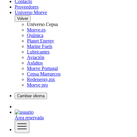
Contacto
Proveedores
Universo Moeve
Volver
Universo Cepsa
Moeve.es
Química
Planet Energy
Marine Fuels
Lubricantes
Aviación
Asfaltos
Moeve Portugal
Cepsa Marruecos
Redenergy.mx
Moeve pro
Cambiar idioma
Área reservada