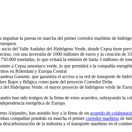
 impulsar la puesta en marcha del primer corredor marítimo de hidrógen
 europeos
ocio del Valle Andaluz del Hidrógeno Verde, donde Cepsa tiene previ
eciras, con una inversión de 1000 millones de euros y la creación de 3
750.000 toneladas, lo que evitará la emisión de hasta 3 millones de to
tre a Cepsa amoniaco verde, lo que permitirá a la compañía energética
y marinos en Róterdam y Europa Central
ndesa Gasunie, que garantiza el acceso a su red de transporte de hidr
aíses Bajos y Bélgica como parte del proyecto Corredor Delta
luz del Hidrógeno Verde, el mayor proyecto de hidrógeno verde de Euro
dro han sido testigos de la firma de estos acuerdos, subrayando la cola
 independencia energética de Europa
rmo Alejandro, han asistido hoy a la firma de un
acuerdo de colaboraci
 ambas compañías pondrán en marcha el primer
corredor marítimo
de hid
 descarbonización de la industria y el transporte marítimo en el contine