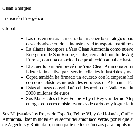
Clean Energies
Transición Energética
Global
Las dos empresas han cerrado un acuerdo estratégico para
descarbonización de la industria y el transporte marítimo
La alianza incorpora a Yara Clean Ammonia como nuevo s
Energético de San Roque, Cádiz, cerca del puerto de Alg
Europa, con una capacidad de producción anual de hasta 
El acuerdo también prevé que Yara Clean Ammonia suminis
liderar la iniciativa para servir a clientes industriales 
Cepsa también ha firmado un acuerdo con la empresa hola
con otros clústeres industriales europeos en Alemania, P
Estas alianzas consolidarán el desarrollo del Valle Anda
3000 millones de euros
Sus Majestades el Rey Felipe VI y el Rey Guillermo Alejan
energía con cero emisiones netas de carbono y lograr la
Sus Majestades los Reyes de España, Felipe VI, y de Holanda, Guille
Ammonia, líder mundial en el sector del amoniaco verde, por el que
de Algeciras y Rotterdam, como parte de los esfuerzos para impulsar la