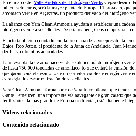
En el marco del
Valle Andaluz del Hidrógeno Verde
, Cepsa desarroll
millones de euros, será la mayor planta de Europa. El proyecto, que po
amoniaco verde en Algeciras, un producto derivado del hidrógeno ver
La alianza con Yara Clean Ammonia ayudará a establecer una cadena de 
hidrógeno verde a sus clientes. De esta manera, Cepsa empezará a com
El acto también ha contado con la presencia de la vicepresidenta terce
Bajos, Rob Jetten, el presidente de la Junta de Andalucía, Juan Manue
der Plas, entre otras autoridades.
La nueva planta de amoniaco verde se alimentará de hidrógeno verde
de hasta 750.000 toneladas de amoniaco, lo que evitará la emisión de
que garantizará el desarrollo de un corredor viable de energía verde 
estrategia de descarbonización de sus clientes.
Yara Clean Ammonia forma parte de Yara International, que tiene su ma
Gante-Terneuzen, una importante vía navegable de gran calado que des
fertilizantes, la más grande de Europa occidental, está altamente integ
Vídeos relacionados
Contenido relacionado