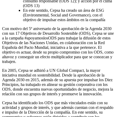
consumo responsable (ODS 12); y acción por el clima
(ODS 13)
En este sentido, Cepsa ha creado un área de ESG
(Environmental, Social and Governance), con el
objetivo de impulsar estos ámbitos en la compañía
Con motivo del 5º aniversario de la aprobación de la Agenda 2030
con sus 17 Objetivos de Desarrollo Sostenible (ODS), Cepsa se une
a la campaña #apoyamoslosODS para trabajar la difusión de estos
Objetivos de las Naciones Unidas, en colaboración con la Red
Española del Pacto Mundial, iniciativa a la que pertenece. El
objetivo es actuar, desde su propio compromiso con los ODS, como
altavoz y conseguir un efecto multiplicador para que se conozcan y
trabajen.
En 2005, Cepsa se adhirió a UN Global Compact, la mayor
iniciativa mundial en sostenibilidad. Desde la aprobación de la
Agenda 2030 en 2015, además de su apuesta por impulsar los Diez
Principios, ha trabajado en alinear su gestión corporativa con los
ODS, donde encuentra nuevas oportunidades de negocio, mejora la
relación con sus grupos de interés y promueve la innovación.
Cepsa ha identificado los ODS que más vinculados están con su
actividad y grupos de interés, y que además cuentan con el respaldo
e impulso de la Dirección de la compañía. En este sentido, su
compromiso y esfuerzos están dirigidos a contribuir con los