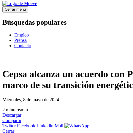
Cerrar menú
Búsquedas populares
Empleo
Prensa
Contacto
Cepsa alcanza un acuerdo con Pe
marco de su transición energéti
Miércoles, 8 de mayo de 2024
2
minutos
min
Descargar
Compartir
Twitter
Facebook
Linkedin
Mail
Cerrar