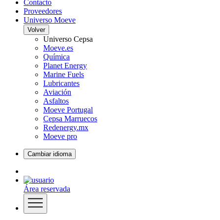
Contacto
Proveedores
Universo Moeve
Volver
Universo Cepsa
Moeve.es
Química
Planet Energy
Marine Fuels
Lubricantes
Aviación
Asfaltos
Moeve Portugal
Cepsa Marruecos
Redenergy.mx
Moeve pro
Cambiar idioma
Área reservada