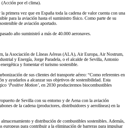
(Acción por el clima).
er la primera vez que en España toda la cadena de valor cuenta con una
ible para la aviación hasta el suministro físico. Como parte de su
sostenible de aviación aportado.
l pasado año suministró a más de 40.000 aeronaves.
olum, la Asociación de Líneas Aéreas (ALA), Air Europa, Air Nostrum,
ustrial y Energía, Jorge Paradela, o el alcalde de Sevilla, Antonio
energética y fomentar el turismo sostenible.
rbonización de sus clientes del transporte aéreo: “Como referentes en
ón y ayudarlos a alcanzar sus objetivos de sostenibilidad. Esta
gico ‘
Positive Motion’
, en 2030 produciremos biocombustibles
ropuerto de Sevilla con su entorno y de Aena con la aviación
bones de la cadena (productores, distribuidores y aerolíneas) en la
 almacenamiento y distribución de combustibles sostenibles. Además,
 europeas para contribuir a la eliminación de barreras para impulsar