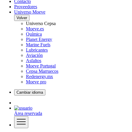
Contacto
Proveedores
Universo Moeve
Volver
Universo Cepsa
Moeve.es
Química
Planet Energy
Marine Fuels
Lubricantes
Aviación
Asfaltos
Moeve Portugal
Cepsa Marruecos
Redenergy.mx
Moeve pro
Cambiar idioma
Área reservada