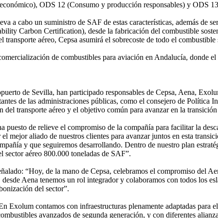
o económico), ODS 12 (Consumo y producción responsables) y ODS 13 
lleva a cabo un suministro de SAF de estas características, además de s
bility Carbon Certification), desde la fabricación del combustible sosten
 transporte aéreo, Cepsa asumirá el sobrecoste de todo el combustible 
 comercialización de combustibles para aviación en Andalucía, donde e
eropuerto de Sevilla, han participado responsables de Cepsa, Aena, Ex
antes de las administraciones públicas, como el consejero de Política Ind
del transporte aéreo y el objetivo común para avanzar en la transición 
puesto de relieve el compromiso de la compañía para facilitar la desca
l mejor aliado de nuestros clientes para avanzar juntos en esta transici
ompañía y que seguiremos desarrollando. Dentro de nuestro plan estraté
del sector aéreo 800.000 toneladas de SAF”.
a señalado: “Hoy, de la mano de Cepsa, celebramos el compromiso del Ae
 desde Aena tenemos un rol integrador y colaboramos con todos los esla
bonización del sector”.
“En Exolum contamos con infraestructuras plenamente adaptadas para el
ombustibles avanzados de segunda generación, y con diferentes alianzas