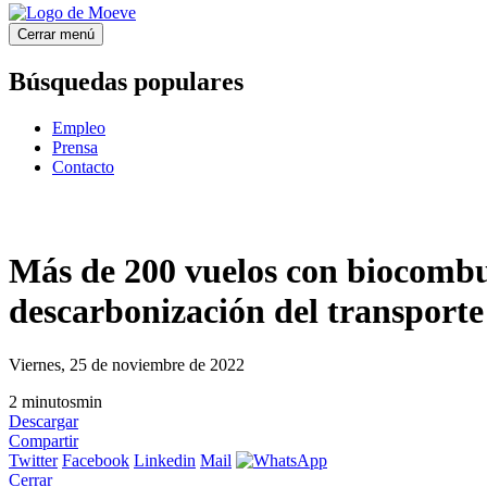
Cerrar menú
Búsquedas populares
Empleo
Prensa
Contacto
Más de 200 vuelos con biocombust
descarbonización del transporte
Viernes, 25 de noviembre de 2022
2
minutos
min
Descargar
Compartir
Twitter
Facebook
Linkedin
Mail
Cerrar