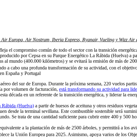
ir Europa, Air Nostrum, Iberia Express, Ryanair, Vueling y Wizz Air 
fleja el compromiso común de todo el sector con la transición energética
o producido por Cepsa en su Parque Energético La Rábida (Huelva) a par
tas al mundo (400.000 kilómetros) y se evitará la emisión de más de 20
ndo a cabo una profunda transformación de su actividad, con el objetivo 
s en España y Portugal
te aéreo del sur de Europa. Durante la próxima semana, 220 vuelos parti
a por volumen de facturación,
está transformando su actividad para li
 esta década en un referente de la transición energética, y liderar la en
a Rábida (Huelva)
a partir de huesos de aceituna y otros residuos vegeta
en desde la terminal sevillana. Este combustible sostenible será sumin
undo. Se trata de una cantidad suficiente para cubrir entre 400 y 500 ho
 equivalente a la plantación de más de 2500 árboles, y permitirá a los av
ablece la Unión Europea para 2025. Asimismo, apoya varios de los Obj