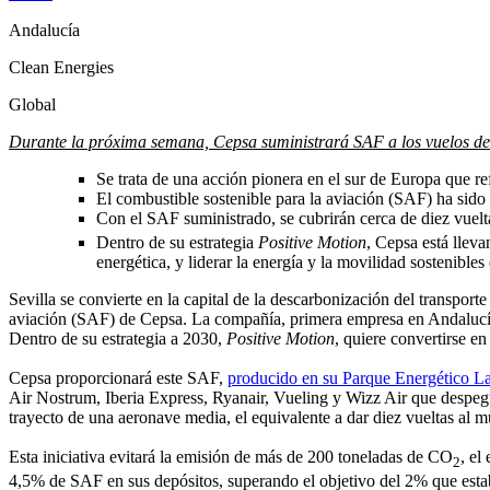
Andalucía
Clean Energies
Global
Durante la próxima semana, Cepsa suministrará SAF a los vuelos de A
Se trata de una acción pionera en el sur de Europa que re
El combustible sostenible para la aviación (SAF) ha sid
Con el SAF suministrado, se cubrirán cerca de diez vuel
Dentro de su estrategia
Positive Motion
, Cepsa está lleva
energética, y liderar la energía y la movilidad sostenible
Sevilla se convierte en la capital de la descarbonización del transpor
aviación (SAF) de Cepsa. La compañía, primera empresa en Andalucí
Dentro de su estrategia a 2030,
Positive Motion
, quiere convertirse en
Cepsa proporcionará este SAF,
producido en su Parque Energético L
Air Nostrum, Iberia Express, Ryanair, Vueling y Wizz Air que despegu
trayecto de una aeronave media, el equivalente a dar diez vueltas al m
Esta iniciativa evitará la emisión de más de 200 toneladas de CO
, el
2
4,5% de SAF en sus depósitos, superando el objetivo del 2% que est