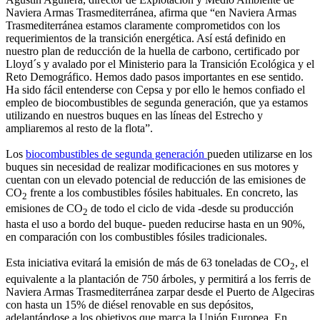
Naviera Armas Trasmediterránea, afirma que “en Naviera Armas
Trasmediterránea estamos claramente comprometidos con los
requerimientos de la transición energética. Así está definido en
nuestro plan de reducción de la huella de carbono, certificado por
Lloyd´s y avalado por el Ministerio para la Transición Ecológica y el
Reto Demográfico. Hemos dado pasos importantes en ese sentido.
Ha sido fácil entenderse con Cepsa y por ello le hemos confiado el
empleo de biocombustibles de segunda generación, que ya estamos
utilizando en nuestros buques en las líneas del Estrecho y
ampliaremos al resto de la flota”.
Los
biocombustibles de segunda generación
pueden utilizarse en los
buques sin necesidad de realizar modificaciones en sus motores y
cuentan con un elevado potencial de reducción de las emisiones de
CO
frente a los combustibles fósiles habituales. En concreto, las
2
emisiones de CO
de todo el ciclo de vida -desde su producción
2
hasta el uso a bordo del buque- pueden reducirse hasta en un 90%,
en comparación con los combustibles fósiles tradicionales.
Esta iniciativa evitará la emisión de más de 63 toneladas de CO
, el
2
equivalente a la plantación de 750 árboles, y permitirá a los ferris de
Naviera Armas Trasmediterránea zarpar desde el Puerto de Algeciras
con hasta un 15% de diésel renovable en sus depósitos,
adelantándose a los objetivos que marca la Unión Europea. En