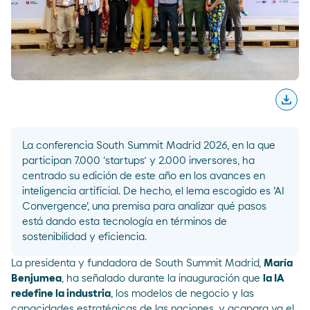
download
Desc
La conferencia South Summit Madrid 2026, en la que
participan 7.000 ‘startups’ y 2.000 inversores, ha
centrado su edición de este
a
ño en los avances en
inteligencia artificial. De hecho, el lema escogido es 'AI
Convergence', una premisa para analizar qué pasos
está dando esta tecnología en términos de
sostenibilidad y eficiencia.
La presidenta y fundadora de South Summit Madrid,
María
Benjumea
, ha señalado durante la inauguración que
la IA
redefine la industria
, los modelos de negocio y las
capacidades estratégicas de las naciones, y acapara ya el