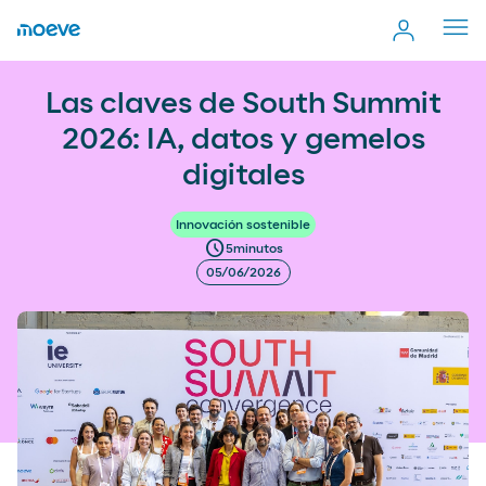
Cerr
men
Las claves de South Summit 2026: IA, datos y gemelos
more_vert
Las claves de South Summit
Comp
digitales
2026: IA, datos y gemelos
digitales
Innovación sostenible
schedule
5
minutos
05/06/2026