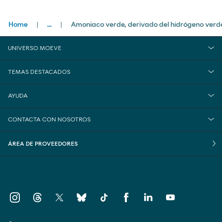
Breadcrumbs
Home
...
Amoniaco verde, derivado del hidrógeno verd
close
Negocios
UNIVERSO MOEVE
Commercial & Clean Energies
TEMAS DESTACADOS
Hidrógeno Verde
AYUDA
CONTACTA CON NOSOTROS
ÁREA DE PROVEEDORES