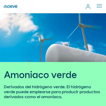
Cerr
men
Amoniaco verde
Derivados del hidrógeno verde. El hidrógeno
verde puede emplearse para producir productos
derivados como el amoniaco.