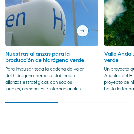
arrow_right_alt
Nuestras alianzas para la
Valle Andal
producción de hidrógeno verde
verde
Para impulsar toda la cadena de valor
Un proyecto qu
del hidrógeno, hemos establecido
Andaluz del H
alianzas estratégicas con socios
proyecto de h
locales, nacionales e internacionales.
hasta la fecha