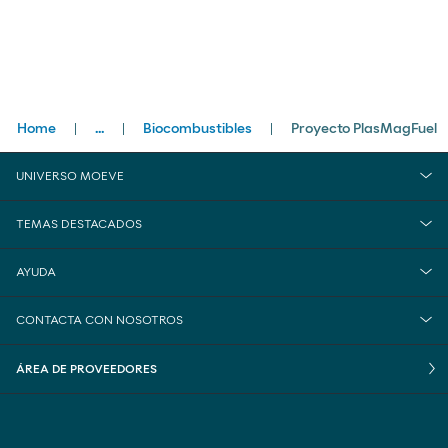
Breadcrumbs
Home
...
Biocombustibles
Proyecto PlasMagFuel
close
Innovación
UNIVERSO MOEVE
Espacios de innovación
TEMAS DESTACADOS
Centro de Innovación
AYUDA
CONTACTA CON NOSOTROS
ÁREA DE PROVEEDORES