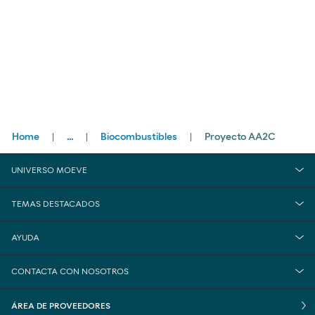
Breadcrumbs
Home
...
Biocombustibles
Proyecto AA2C
close
Innovación
UNIVERSO MOEVE
Espacios de innovación
TEMAS DESTACADOS
Centro de Innovación
AYUDA
CONTACTA CON NOSOTROS
ÁREA DE PROVEEDORES