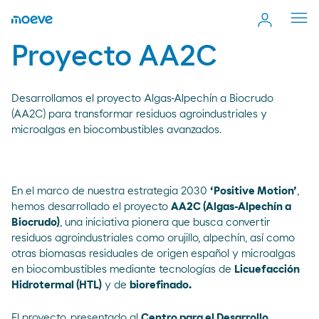
Cerr
men
Proyecto AA2C
Desarrollamos el proyecto Algas-Alpechín a Biocrudo
(AA2C) para transformar residuos agroindustriales y
microalgas en biocombustibles avanzados.
En el marco de nuestra estrategia 2030
‘Positive Motion’
,
hemos desarrollado el proyecto
AA2C (Algas-Alpechín a
Biocrudo)
, una iniciativa pionera que busca convertir
residuos agroindustriales como orujillo, alpechín, así como
otras biomasas residuales de origen español y microalgas
en biocombustibles mediante tecnologías de
Licuefacción
Hidrotermal (HTL)
y de
biorefinado.
El proyecto, presentado al
Centro para el Desarrollo