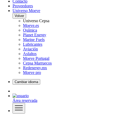
Contacto
Proveedores
Universo Moeve
Volver
Universo Cepsa
Moeve.es
Química
Planet Energy
Marine Fuels
Lubricantes
Aviación
Asfaltos
Moeve Portugal
Cepsa Marruecos
Redenergy.mx
Moeve pro
Cambiar idioma
Área reservada