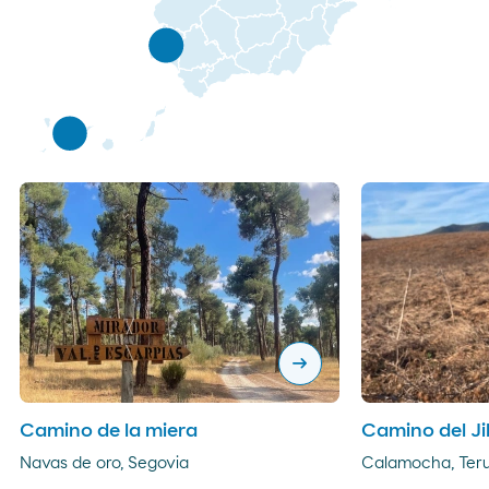
arrow_right_alt
Camino de la miera
Camino del Ji
Navas de oro, Segovia
Calamocha, Teru