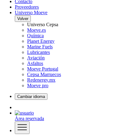
Contacto
Proveedores
Universo Moeve
Volver
Universo Cepsa
Moeve.es
Química
Planet Energy
Marine Fuels
Lubricantes
Aviación
Asfaltos
Moeve Portugal
Cepsa Marruecos
Redenergy.mx
Moeve pro
Cambiar idioma
Área reservada