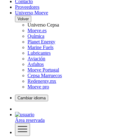
Contacto
Proveedores
Universo Moeve
Volver
Universo Cepsa
Moeve.es
Química
Planet Energy
Marine Fuels
Lubricantes
Aviación
Asfaltos
Moeve Portugal
Cepsa Marruecos
Redenergy.mx
Moeve pro
Cambiar idioma
Área reservada