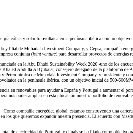
gía eólica y solar fotovoltaica en la península ibérica con un objeti
ndo y filial de Mubadala Investment Company, y Cepsa, compañía ene
mpresa conjunta (
joint venture
) para desarrollar proyectos de energías 
nunciada en la Abu Dhabi Sustainability Week 2020 -uno de los encuent
ia de Khaled Abdulla Al Qubaisi, consejero delegado de la plataforma 
eo y Petroquímica de Mubadala Investment Company, y presidente y co
otovoltaica en la península ibérica, con un objetivo inicial de 500-600M
ncia en renovables para ayudar a España y Portugal a aumentar el porce
esperamos poder ampliar en esta ubicación nuestro portfolio de renovable
: "Como compañía energética global, estamos construyendo una cartera 
es en los que queremos expandir nuestra presencia. El acuerdo con Masda
otal de electricidad de Portugal, y el país se ha fijado como objetivo 