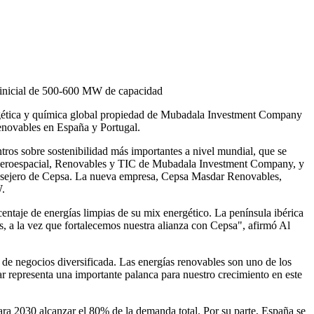
vo inicial de 500-600 MW de capacidad
rgética y química global propiedad de Mubadala Investment Company
renovables en España y Portugal.
ros sobre sostenibilidad más importantes a nivel mundial, que se
de Aeroespacial, Renovables y TIC de Mubadala Investment Company, y
nsejero de Cepsa. La nueva empresa, Cepsa Masdar Renovables,
W.
ntaje de energías limpias de su mix energético. La península ibérica
s, a la vez que fortalecemos nuestra alianza con Cepsa", afirmó Al
de negocios diversificada. Las energías renovables son uno de los
r representa una importante palanca para nuestro crecimiento en este
para 2030 alcanzar el 80% de la demanda total. Por su parte, España se