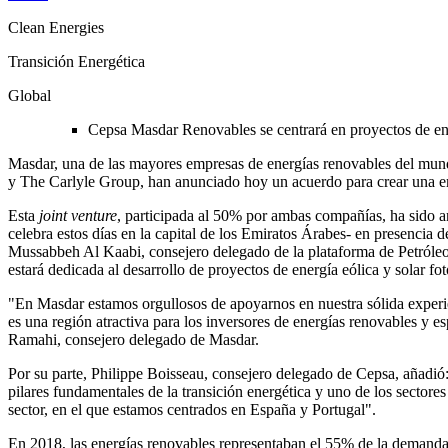
Clean Energies
Transición Energética
Global
Cepsa Masdar Renovables se centrará en proyectos de ener
Masdar,
una de las mayores empresas de energías renovables del mu
y The Carlyle Group, han anunciado hoy un acuerdo para crear una e
Esta
joint venture
, participada al 50% por ambas compañías, ha sido a
celebra estos días en la capital de los Emiratos Árabes- en presenc
Mussabbeh Al Kaabi, consejero delegado de la plataforma de Petról
estará dedicada al desarrollo de proyectos de energía eólica y solar f
"En Masdar estamos orgullosos de apoyarnos en nuestra sólida experie
es una región atractiva para los inversores de energías renovables y 
Ramahi, consejero delegado de Masdar.
Por su parte, Philippe Boisseau, consejero delegado de Cepsa, añadió
pilares fundamentales de la transición energética y uno de los sector
sector, en el que estamos centrados en España y Portugal".
En 2018, las energías renovables representaban el 55% de la demanda t