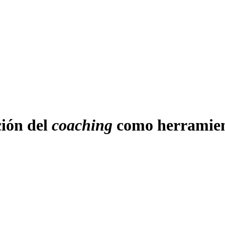
ción del
coaching
como herramient