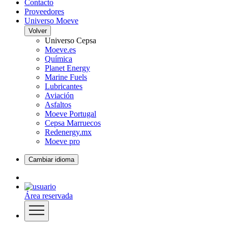
Contacto
Proveedores
Universo Moeve
Volver
Universo Cepsa
Moeve.es
Química
Planet Energy
Marine Fuels
Lubricantes
Aviación
Asfaltos
Moeve Portugal
Cepsa Marruecos
Redenergy.mx
Moeve pro
Cambiar idioma
Área reservada