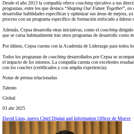
Desde el año 2013 la compañía ofrece
coaching
ejecutivo a sus direc
programas, entre los que destaca “
Shaping Our Future Together
”, en
desarrollar habilidades específicas y optimizar sus áreas de mejora, y
proceso con un programa específico de formación enfocado a liderar e
Además, Cepsa desarrolla otras iniciativas, como el
coaching
dirigido
que se cursa habitualmente tras otros programas de desarrollo como
m
Por último, Cepsa cuenta con la Academia de Liderazgo para todos lo
Todos los programas de
coaching
desarrollados por Cepsa se acompaña
el impacto de los mismos. La compañía cuenta con excelentes resultad
con los
coaches
(certificados y con amplia experiencia).
Notas de prensa relacionadas
Talento
Global
03 abr 2025
David Liras, nuevo Chief Digital and Information Officer de Moeve