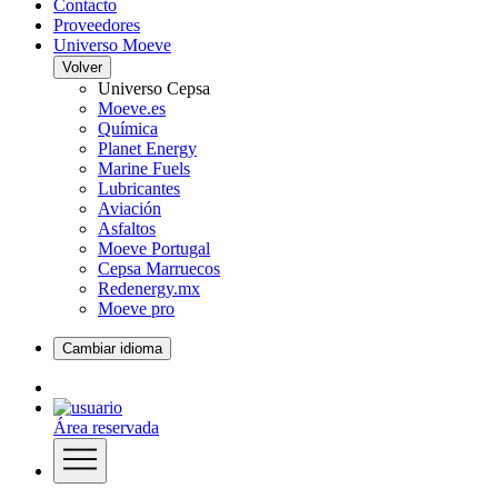
Contacto
Proveedores
Universo Moeve
Volver
Universo Cepsa
Moeve.es
Química
Planet Energy
Marine Fuels
Lubricantes
Aviación
Asfaltos
Moeve Portugal
Cepsa Marruecos
Redenergy.mx
Moeve pro
Cambiar idioma
Área reservada