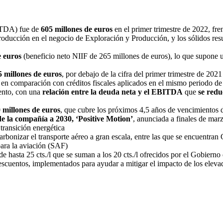
DA) fue de
605 millones de euros
en el primer trimestre de 2022, fr
producción en el negocio de Exploración y Producción, y los sólidos res
e euros
(beneficio neto NIIF de 265 millones de euros), lo que supone u
5 millones de euros
, por debajo de la cifra del primer trimestre de 2
en comparación con créditos fiscales aplicados en el mismo periodo d
ento, con una
relación entre la deuda neta
y el EBITDA
que
se redu
0 millones de euros
, que cubre los próximos 4,5 años de vencimientos 
de la compañía a 2030, ‘Positive Motion’
, anunciada a finales de mar
 transición energética
rbonizar el transporte aéreo a gran escala, entre las que se encuentran 
para la aviación (SAF)
de hasta 25 cts./l que se suman a los 20 cts./l ofrecidos por el Gobierno
escuentos, implementados para ayudar a mitigar el impacto de los elevad