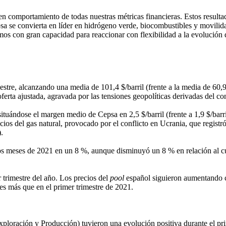
en comportamiento de todas nuestras métricas financieras. Estos resulta
a se convierta en líder en hidrógeno verde, biocombustibles y movilid
s con gran capacidad para reaccionar con flexibilidad a la evolución d
stre, alcanzando una media de 101,4 $/barril (frente a la media de 60,9 
erta ajustada, agravada por las tensiones geopolíticas derivadas del con
tuándose el margen medio de Cepsa en 2,5 $/barril (frente a 1,9 $/barril 
cios del gas natural, provocado por el conflicto en Ucrania, que regi
.
s meses de 2021 en un 8 %, aunque disminuyó un 8 % en relación al cuar
r trimestre del año. Los precios del
pool
español siguieron aumentando co
s más que en el primer trimestre de 2021.
xploración y Producción) tuvieron una evolución positiva durante el p