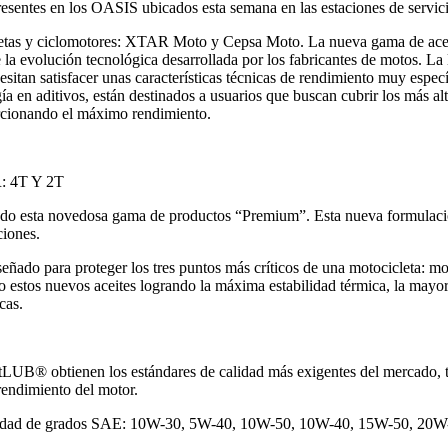
sentes en los OASIS ubicados esta semana en las estaciones de servic
letas y ciclomotores: XTAR Moto y Cepsa Moto. La nueva gama de aceit
la evolución tecnológica desarrollada por los fabricantes de motos. La 
esitan satisfacer unas características técnicas de rendimiento muy espec
ía en aditivos, están destinados a usuarios que buscan cubrir los más al
orcionando el máximo rendimiento.
 4T Y 2T
iado esta novedosa gama de productos “Premium”. Esta nueva formula
ciones.
ado para proteger los tres puntos más críticos de una motocicleta: mot
estos nuevos aceites logrando la máxima estabilidad térmica, la mayor p
cas.
ntLUB® obtienen los estándares de calidad más exigentes del mercado
endimiento del motor.
talidad de grados SAE: 10W-30, 5W-40, 10W-50, 10W-40, 15W-50, 20