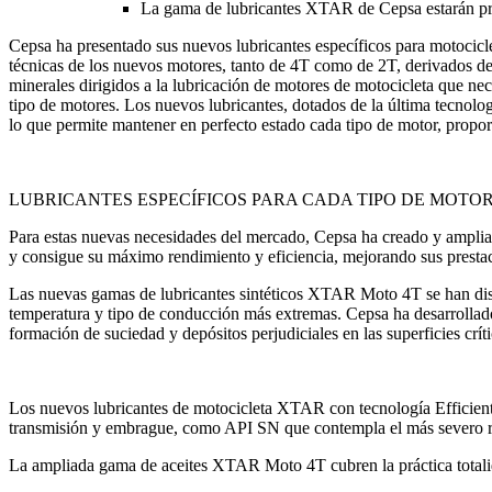
La gama de lubricantes XTAR de Cepsa estarán pre
Cepsa ha presentado sus nuevos lubricantes específicos para motocic
técnicas de los nuevos motores, tanto de 4T como de 2T, derivados de 
minerales dirigidos a la lubricación de motores de motocicleta que nec
tipo de motores. Los nuevos lubricantes, dotados de la última tecnolog
lo que permite mantener en perfecto estado cada tipo de motor, prop
LUBRICANTES ESPECÍFICOS PARA CADA TIPO DE MOTOR:
Para estas nuevas necesidades del mercado, Cepsa ha creado y ampl
y consigue su máximo rendimiento y eficiencia, mejorando sus presta
Las nuevas gamas de lubricantes sintéticos XTAR Moto 4T se han diseñ
temperatura y tipo de conducción más extremas. Cepsa ha desarrollado 
formación de suciedad y depósitos perjudiciales en las superficies críti
Los nuevos lubricantes de motocicleta XTAR con tecnología Efficie
transmisión y embrague, como API SN que contempla el más severo r
La ampliada gama de aceites XTAR Moto 4T cubren la práctica to