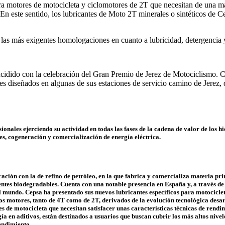
a motores de motocicleta y ciclomotores de 2T que necesitan de una ma
En este sentido, los lubricantes de Moto 2T minerales o sintéticos de 
o las más exigentes homologaciones en cuanto a lubricidad, detergenci
dido con la celebración del Gran Premio de Jerez de Motociclismo. Com
s diseñados en algunas de sus estaciones de servicio camino de Jerez, d
nales ejerciendo su actividad en todas las fases de la cadena de valor de los h
es, cogeneración y comercialización de energía eléctrica.
ión con la de refino de petróleo, en la que fabrica y comercializa materia pri
ntes biodegradables. Cuenta con una notable presencia en España y, a través de
 el mundo. Cepsa ha presentado sus nuevos lubricantes específicos para motoci
os motores, tanto de 4T como de 2T, derivados de la evolución tecnológica desa
es de motocicleta que necesitan satisfacer unas características técnicas de rend
ía en aditivos, están destinados a usuarios que buscan cubrir los más altos nivel
endimiento.