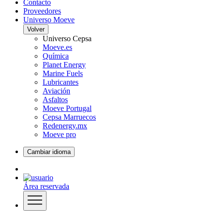
Contacto
Proveedores
Universo Moeve
Volver
Universo Cepsa
Moeve.es
Química
Planet Energy
Marine Fuels
Lubricantes
Aviación
Asfaltos
Moeve Portugal
Cepsa Marruecos
Redenergy.mx
Moeve pro
Cambiar idioma
Área reservada