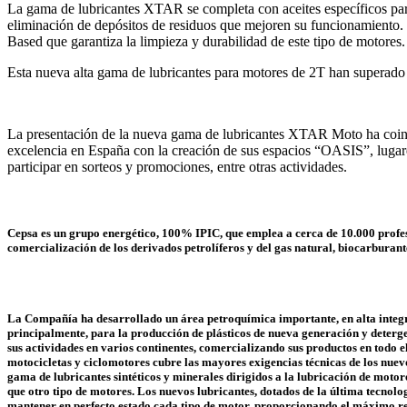
La gama de lubricantes XTAR se completa con aceites específicos par
eliminación de depósitos de residuos que mejoren su funcionamiento. 
Based que garantiza la limpieza y durabilidad de este tipo de motores.
Esta nueva alta gama de lubricantes para motores de 2T han superad
La presentación de la nueva gama de lubricantes XTAR Moto ha coinci
excelencia en España con la creación de sus espacios “OASIS”, lugare
participar en sorteos y promociones, entre otras actividades.
Cepsa es un grupo energético, 100% IPIC, que emplea a cerca de 10.000 profesio
comercialización de los derivados petrolíferos y del gas natural, biocarburant
La Compañía ha desarrollado un área petroquímica importante, en alta integrac
principalmente, para la producción de plásticos de nueva generación y deterge
sus actividades en varios continentes, comercializando sus productos en todo
motocicletas y ciclomotores cubre las mayores exigencias técnicas de los nuev
gama de lubricantes sintéticos y minerales dirigidos a la lubricación de motor
que otro tipo de motores. Los nuevos lubricantes, dotados de la última tecnolog
mantener en perfecto estado cada tipo de motor, proporcionando el máximo r