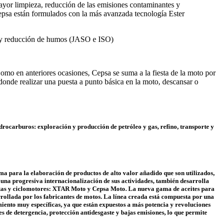
yor limpieza, reducción de las emisiones contaminantes y
Cepsa están formulados con la más avanzada tecnología Ester
a y reducción de humos (JASO e ISO)
o en anteriores ocasiones, Cepsa se suma a la fiesta de la moto por
onde realizar una puesta a punto básica en la moto, descansar o
idrocarburos: exploración y producción de petróleo y gas, refino, transporte y
ma para la elaboración de productos de alto valor añadido que son utilizados,
 una progresiva internacionalización de sus actividades, también desarrolla
cletas y ciclomotores: XTAR Moto y Cepsa Moto. La nueva gama de aceites para
rrollada por los fabricantes de motos. La línea creada está compuesta por una
imiento muy específicas, ya que están expuestos a más potencia y revoluciones
es de detergencia, protección antidesgaste y bajas emisiones, lo que permite