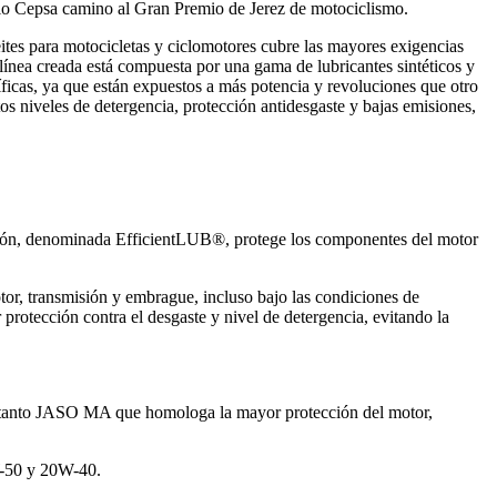
io Cepsa camino al Gran Premio de Jerez de motociclismo.
es para motocicletas y ciclomotores cubre las mayores exigencias
línea creada está compuesta por una gama de lubricantes sintéticos y
íficas, ya que están expuestos a más potencia y revoluciones que otro
tos niveles de detergencia, protección antidesgaste y bajas emisiones,
ción, denominada EfficientLUB®, protege los componentes del motor
or, transmisión y embrague, incluso bajo las condiciones de
rotección contra el desgaste y nivel de detergencia, evitando la
, tanto JASO MA que homologa la mayor protección del motor,
W-50 y 20W-40.