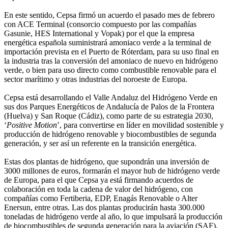
En este sentido, Cepsa firmó un acuerdo el pasado mes de febrero
con ACE Terminal (consorcio compuesto por las compañías
Gasunie, HES International y Vopak) por el que la empresa
energética española suministrará amoniaco verde a la terminal de
importación prevista en el Puerto de Róterdam, para su uso final en
la industria tras la conversión del amoniaco de nuevo en hidrógeno
verde, o bien para uso directo como combustible renovable para el
sector marítimo y otras industrias del noroeste de Europa.
Cepsa está desarrollando el Valle Andaluz del Hidrógeno Verde en
sus dos Parques Energéticos de Andalucía de Palos de la Frontera
(Huelva) y San Roque (Cádiz), como parte de su estrategia 2030,
‘
Positive Motion
’, para convertirse en líder en movilidad sostenible y
producción de hidrógeno renovable y biocombustibles de segunda
generación, y ser así un referente en la transición energética.
Estas dos plantas de hidrógeno, que supondrán una inversión de
3000 millones de euros, formarán el mayor hub de hidrógeno verde
de Europa, para el que Cepsa ya está firmando acuerdos de
colaboración en toda la cadena de valor del hidrógeno, con
compañías como Fertiberia, EDP, Enagás Renovable o Alter
Enersun, entre otras. Las dos plantas producirán hasta 300.000
toneladas de hidrógeno verde al año, lo que impulsará la producción
de biocombustibles de segunda generación para la aviación (SAF),