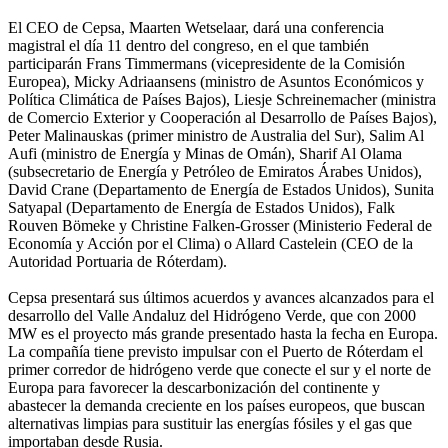
El CEO de Cepsa, Maarten Wetselaar, dará una conferencia
magistral el día 11 dentro del congreso, en el que también
participarán Frans Timmermans (vicepresidente de la Comisión
Europea), Micky Adriaansens (ministro de Asuntos Económicos y
Política Climática de Países Bajos), Liesje Schreinemacher (ministra
de Comercio Exterior y Cooperación al Desarrollo de Países Bajos),
Peter Malinauskas (primer ministro de Australia del Sur), Salim Al
Aufi (ministro de Energía y Minas de Omán), Sharif Al Olama
(subsecretario de Energía y Petróleo de Emiratos Árabes Unidos),
David Crane (Departamento de Energía de Estados Unidos), Sunita
Satyapal (Departamento de Energía de Estados Unidos), Falk
Rouven Bömeke y Christine Falken-Grosser (Ministerio Federal de
Economía y Acción por el Clima) o Allard Castelein (CEO de la
Autoridad Portuaria de Róterdam).
Cepsa presentará sus últimos acuerdos y avances alcanzados para el
desarrollo del Valle Andaluz del Hidrógeno Verde, que con 2000
MW es el proyecto más grande presentado hasta la fecha en Europa.
La compañía tiene previsto impulsar con el Puerto de Róterdam el
primer corredor de hidrógeno verde que conecte el sur y el norte de
Europa para favorecer la descarbonización del continente y
abastecer la demanda creciente en los países europeos, que buscan
alternativas limpias para sustituir las energías fósiles y el gas que
importaban desde Rusia.