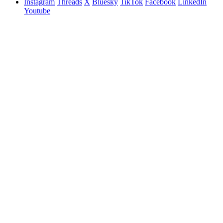
Instagram
Threads
X
Bluesky
TikTok
Facebook
LinkedIn
Youtube