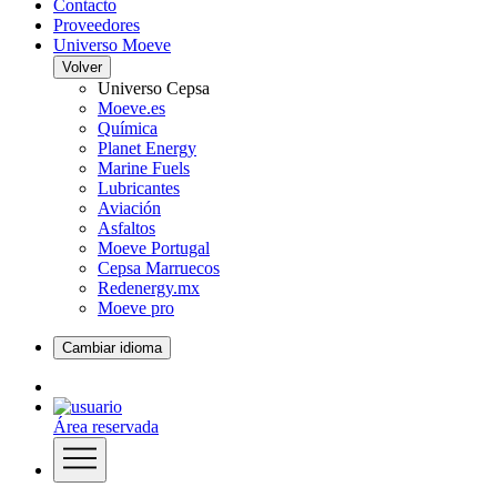
Contacto
Proveedores
Universo Moeve
Volver
Universo Cepsa
Moeve.es
Química
Planet Energy
Marine Fuels
Lubricantes
Aviación
Asfaltos
Moeve Portugal
Cepsa Marruecos
Redenergy.mx
Moeve pro
Cambiar idioma
Área reservada