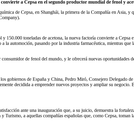
 convierte a Cepsa en el segundo productor mundial de fenol y ac
 química de Cepsa, en Shanghái, la primera de la Compañía en Asia, y q
t Company).
y 150.000 toneladas de acetona, la nueva factoría convierte a Cepsa e
o a la automoción, pasando por la industria farmacéutica, mientras que l
 consumidor de fenol del mundo, y le ofrecerá nuevas oportunidades de 
de los gobiernos de España y China, Pedro Miró, Consejero Delegado de 
mente decidida a emprender nuevos proyectos y ampliar su negocio. El co
tisfacción ante una inauguración que, a su juicio, demuestra la fortale
 y Turismo, a aquellas compañías españolas que, como Cepsa, toman la i