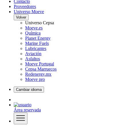
Contacto
Proveedores
Universo Moeve
Volver
Universo Cepsa
Moeve.es
Química
Planet Energy
Marine Fuels
Lubricantes
Aviación
Asfaltos
Moeve Portugal
Cepsa Marruecos
Redenergy.mx
Moeve pro
Cambiar idioma
Área reservada