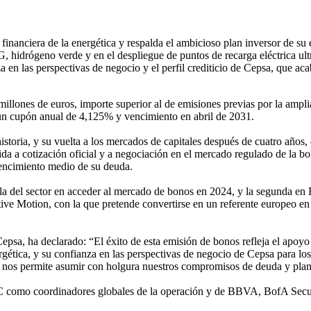
financiera de la energética y respalda el ambicioso plan inversor de su 
, hidrógeno verde y en el despliegue de puntos de recarga eléctrica ult
 en las perspectivas de negocio y el perfil crediticio de Cepsa, que ac
lones de euros, importe superior al de emisiones previas por la amplia
 un cupón anual de 4,125% y vencimiento en abril de 2031.
storia, y su vuelta a los mercados de capitales después de cuatro años
 a cotización oficial y a negociación en el mercado regulado de la bols
 vencimiento medio de su deuda.
 del sector en acceder al mercado de bonos en 2024, y la segunda en Eur
itive Motion, con la que pretende convertirse en un referente europeo e
psa, ha declarado: “El éxito de esta emisión de bonos refleja el apoyo 
ergética, y su confianza en las perspectivas de negocio de Cepsa para lo
ue nos permite asumir con holgura nuestros compromisos de deuda y plan
como coordinadores globales de la operación y de BBVA, BofA Securit