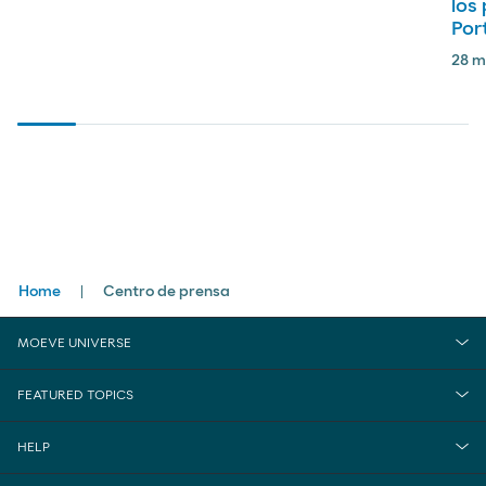
los
Por
28 m
Breadcrumbs
Home
Centro de prensa
MOEVE UNIVERSE
FEATURED TOPICS
HELP