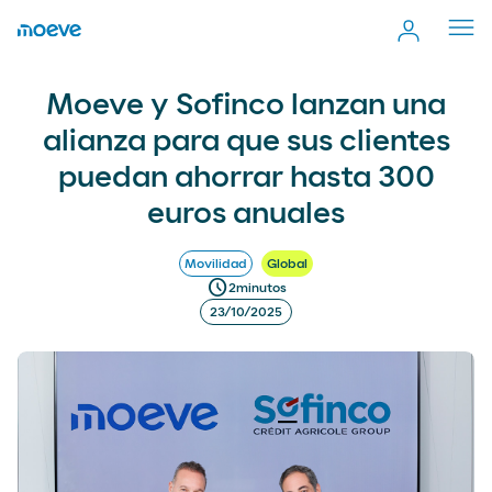
Cerr
men
Moeve y Sofinco lanzan una alianza para que sus clientes
more_vert
Moeve y Sofinco lanzan una
Comp
puedan ahorrar hasta 300 euros anuales
alianza para que sus clientes
puedan ahorrar hasta 300
euros anuales
Movilidad
Global
schedule
2
minutos
23/10/2025