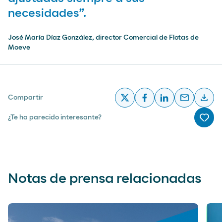
necesidades”.
José María Díaz González, director Comercial de Flotas de
Moeve
email
download
Compartir
x
facebook
linkedin
email
desc
¿Te ha parecido interesante?
Me g
Notas de prensa relacionadas