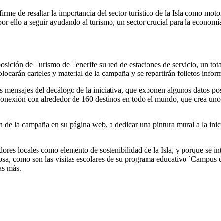
rme de resaltar la importancia del sector turístico de la Isla como mo
r ello a seguir ayudando al turismo, un sector crucial para la economía y
sición de Turismo de Tenerife su red de estaciones de servicio, un tota
carán carteles y material de la campaña y se repartirán folletos informa
s mensajes del decálogo de la iniciativa, que exponen algunos datos pos
os conexión con alrededor de 160 destinos en todo el mundo, que crea u
 de la campaña en su página web, a dedicar una pintura mural a la inic
es locales como elemento de sostenibilidad de la Isla, y porque se inte
sa, como son las visitas escolares de su programa educativo `Campus de
as más.