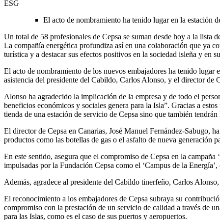
ESG
El acto de nombramiento ha tenido lugar en la estación d
Un total de 58 profesionales de Cepsa se suman desde hoy a la lista d
La compañía energética profundiza así en una colaboración que ya co
turística y a destacar sus efectos positivos en la sociedad isleña y en s
El acto de nombramiento de los nuevos embajadores ha tenido lugar es
asistencia del presidente del Cabildo, Carlos Alonso, y el director 
Alonso ha agradecido la implicación de la empresa y de todo el person
beneficios económicos y sociales genera para la Isla”. Gracias a esto
tienda de una estación de servicio de Cepsa sino que también tendrán la
El director de Cepsa en Canarias, José Manuel Fernández-Sabugo, ha r
productos como las botellas de gas o el asfalto de nueva generación p
En este sentido, asegura que el compromiso de Cepsa en la campaña ‘Yo s
impulsadas por la Fundación Cepsa como el ‘Campus de la Energía’, 
Además, agradece al presidente del Cabildo tinerfeño, Carlos Alonso, p
El reconocimiento a los embajadores de Cepsa subraya su contribución d
compromiso con la prestación de un servicio de calidad a través de una
para las Islas, como es el caso de sus puertos y aeropuertos.