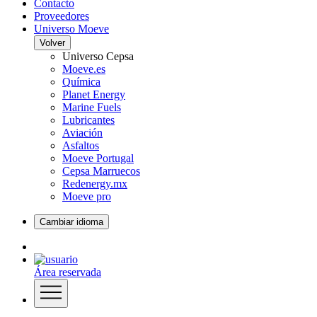
Contacto
Proveedores
Universo Moeve
Volver
Universo Cepsa
Moeve.es
Química
Planet Energy
Marine Fuels
Lubricantes
Aviación
Asfaltos
Moeve Portugal
Cepsa Marruecos
Redenergy.mx
Moeve pro
Cambiar idioma
Área reservada