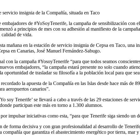
e servicio insignia de la Compañía, situada en Taco
e embajadores de #YoSoyTenerife, la campaña de sensibilización con el 
menzó a principios de mes con su adhesión al manifiesto de la campaña
u calidad de vida.
ta mañana en la estación de servicio insignia de Cepsa en Taco, una ins
de Cepsa en Canarias, José Manuel Fernández-Sabugo.
al con la campaña #YosoyTenerife “para que todos seamos conscientes de
s nuevos embajadores, “la campaña estará presente no solo cuando atiend
 oportunidad de trasladar su filosofía a la población local para que sea 
ecordado la apuesta de la Compañía en las Islas desde hace más de 89 a
ara aeropuertos canarios”.
oy Tenerife’ se llevará a cabo a través de las 29 estaciones de servicio
donde participan este más en torno a 1.300 alumnos.
or impulsar iniciativas como esta, “para que Tenerife siga siendo un des
e forma decisiva y con gran profesionalidad al desarrollo de Tenerife y,
 compañía que garantiza el abastecimiento energético por tierra, mar y a