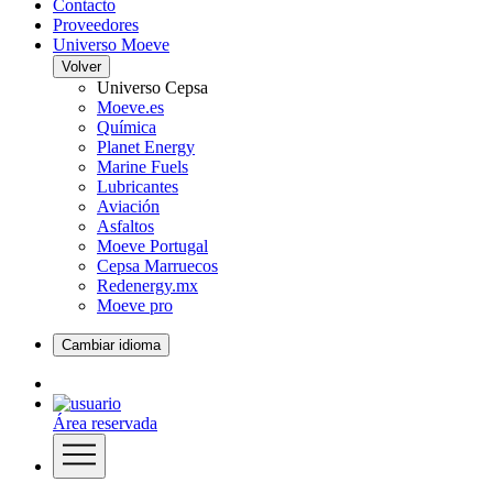
Contacto
Proveedores
Universo Moeve
Volver
Universo Cepsa
Moeve.es
Química
Planet Energy
Marine Fuels
Lubricantes
Aviación
Asfaltos
Moeve Portugal
Cepsa Marruecos
Redenergy.mx
Moeve pro
Cambiar idioma
Área reservada