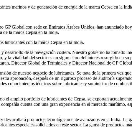
cantes marinos y de generación de energía de la marca Cepsa en la Indi
po GP Global con sede en Emiratos Árabes Unidos, han anunciado hoy 
a de la marca Cepsa en la India.
os lubricantes con la marca Cepsa en la India.
 desarrollo de la navegación costera. Nuestro gobierno ha tomado inici
, y la vitalidad del sector es un signo claro del interés resurgido en su
aran, Director Global de Terminales y Director Nacional de GP Global
nsión de nuestro negocio de lubricantes. Se trata de la primera vez que
estra aprobación, después de un riguroso proceso de auditoría superad
andes conocimientos técnicos sobre lubricantes y suministro de combust
mo el amplio portfolio de lubricantes de Cepsa, se exportan actualment
la compañía cuenta con una gran experiencia en el mercado marítimo, es
 y desarrollará productos tecnológicamente avanzados en la India. La g
ubricantes especiales solicitados en este sector. La gama de productos m