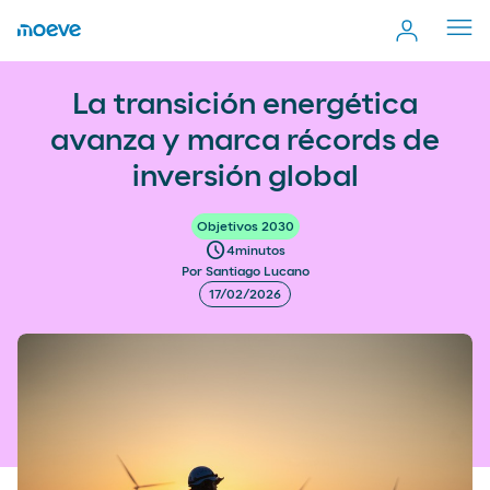
Cerr
men
La transición energética avanza y marca récords de
more_vert
La transición energética
Comp
inversión global
avanza y marca récords de
inversión global
Objetivos 2030
schedule
4
minutos
Por Santiago Lucano
17/02/2026