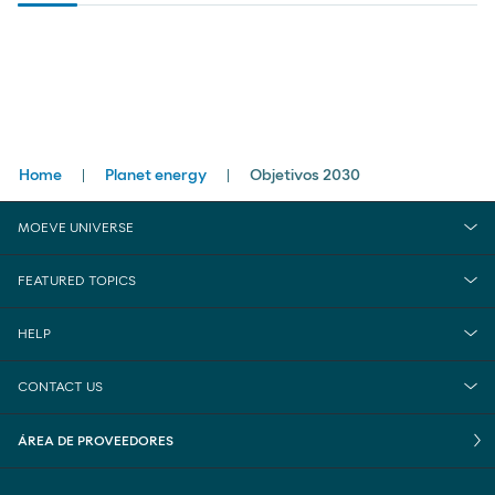
Breadcrumbs
Home
Planet energy
Objetivos 2030
MOEVE UNIVERSE
FEATURED TOPICS
HELP
CONTACT US
ÁREA DE PROVEEDORES