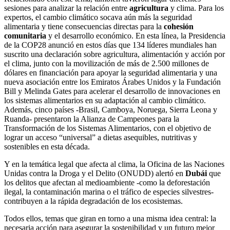
sesiones para analizar la relación entre
agricultura
y clima. Para los
expertos, el cambio climático socava aún más la seguridad
alimentaria y tiene consecuencias directas para la
cohesión
comunitaria
y el desarrollo económico. En esta línea, la Presidencia
de la COP28 anunció en estos días que 134 líderes mundiales han
suscrito una declaración sobre agricultura, alimentación y acción por
el clima, junto con la movilización de más de 2.500 millones de
dólares en financiación para apoyar la seguridad alimentaria y una
nueva asociación entre los Emiratos Árabes Unidos y la Fundación
Bill y Melinda Gates para acelerar el desarrollo de innovaciones en
los sistemas alimentarios en su adaptación al cambio climático.
Además, cinco países -Brasil, Camboya, Noruega, Sierra Leona y
Ruanda- presentaron la Alianza de Campeones para la
Transformación de los Sistemas Alimentarios, con el objetivo de
lograr un acceso “universal” a dietas asequibles, nutritivas y
sostenibles en esta década.
Y en la temática legal que afecta al clima, la Oficina de las Naciones
Unidas contra la Droga y el Delito (ONUDD) alertó en
Dubái
que
los delitos que afectan al medioambiente -como la deforestación
ilegal, la contaminación marina o el tráfico de especies silvestres-
contribuyen a la rápida degradación de los ecosistemas.
Todos ellos, temas que giran en torno a una misma idea central: la
necesaria acción para asegurar la sostenibilidad y un futuro mejor