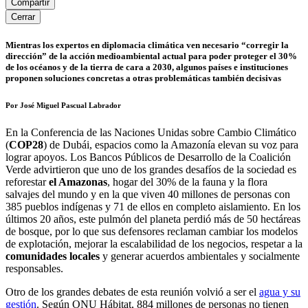
Compartir
Cerrar
Mientras los expertos en diplomacia climática ven necesario “corregir la
dirección” de la acción medioambiental actual para poder proteger el 30%
de los océanos y de la tierra de cara a 2030, algunos países e instituciones
proponen soluciones concretas a otras problemáticas también decisivas
Por José Miguel Pascual Labrador
En la Conferencia de las Naciones Unidas sobre Cambio Climático
(
COP28
) de Dubái, espacios como la Amazonía elevan su voz para
lograr apoyos. Los Bancos Públicos de Desarrollo de la Coalición
Verde advirtieron que uno de los grandes desafíos de la sociedad es
reforestar
el Amazonas
, hogar del 30% de la fauna y la flora
salvajes del mundo y en la que viven 40 millones de personas con
385 pueblos indígenas y 71 de ellos en completo aislamiento. En los
últimos 20 años, este pulmón del planeta perdió más de 50 hectáreas
de bosque, por lo que sus defensores reclaman cambiar los modelos
de explotación, mejorar la escalabilidad de los negocios, respetar a la
comunidades locales
y generar acuerdos ambientales y socialmente
responsables.
Otro de los grandes debates de esta reunión volvió
a ser el
agua y su
gestión
.
Según ONU Hábitat, 884 millones de personas no tienen