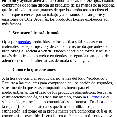
entorno
y ayudan además a la economía local. Por ejemplo, cuando
compramos de forma directa un producto de las manos de la persona
que lo cultivó, nos aseguramos de que los productores reciben el
salario que merecen por su trabajo y ahorramos en transporte y
emisiones de CO
2
. Además, los productos locales ecológicos son
más frescos.
Ser sostenible está de moda
Opta po
r
prendas
producidas
de forma ética y fabricadas con
materiales de bajo impacto y de calidad; y recuerda que antes de
tirar:
arregla, recicla o vende
. Puedes hacerlo de forma sencilla a
través de aplicaciones web o en tiendas de segunda mano, donde
además encontrarás alternativas de moda o ‘vintage’.
Conoce lo que consumes
A la hora de comprar productos, no te fíes del logo “ecológico”.
Recurre a las etiquetas para comprobar, en una acción de segundos,
si realmente lo que estás comprando es bueno para el
medioambiente. En el caso de los productos alimenticios, busca las
certificaciones ecológicas de alimentación, como
la
Eurohoja
o el
sello ecológico local de las comunidades autónomas. En el caso de
la ropa, fíjate en los m
ateriales que han sido utilizados para la
fabricación, así como en la propia marca para comprobar cuál es su
compromiso sostenible.
Investiga en qué gastas tu dinero
y apoya