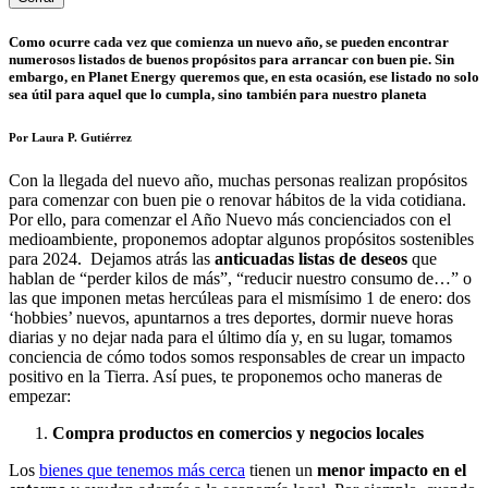
Como ocurre cada vez que comienza un nuevo año, se pueden encontrar
numerosos listados de buenos propósitos para arrancar con buen pie. Sin
embargo, en Planet Energy queremos que, en esta ocasión, ese listado no solo
sea útil para aquel que lo cumpla, sino también para nuestro planeta
Por Laura P. Gutiérrez
Con la llegada del nuevo año, muchas personas realizan propósitos
para comenzar con buen pie o renovar hábitos de la vida cotidiana.
Por ello, para comenzar el Año Nuevo más concienciados con el
medioambiente, proponemos adoptar algunos propósitos sostenibles
para 2024. Dejamos atrás las
anticuadas listas de deseos
que
hablan de “perder kilos de más”, “reducir nuestro consumo de…” o
las que imponen metas hercúleas para el mismísimo 1 de enero: dos
‘hobbies’ nuevos, apuntarnos a tres deportes, dormir nueve horas
diarias y no dejar nada para el último día y, en su lugar, tomamos
conciencia de cómo todos somos responsables de crear un impacto
positivo en la Tierra. Así pues, te proponemos ocho maneras de
empezar:
Compra productos en comercios y negocios locales
Los
bienes que tenemos más cerca
tienen
un
menor impacto en el