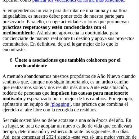
Si emprendemos un viaje para disfrutar de una fauna y una flora
inigualables, es nuestro deber poner todo de nuestra parte para
preservarlo. Para ello, escoge actividades o tours que promuevan
prácticas respetuosas y estén concienciadas con el
medioambiente
. Asimismo, aprovecha la oportunidad para
concienciarte de manera real sobre tu destino y apoya sus proyectos
comunitarios. En definitiva, deja el lugar mejor de lo que lo
encontraste.
Únete a asociaciones que también colaboren por el
medioambiente
A menudo abandonamos nuestros propósitos de Año Nuevo cuando
sentimos que, aunque nos sigan importando, es un arduo camino
que realizamos solos y nos resulta más duro. Ante esta situación,
rodéate de personas que
impulsen tus causas para mantenerte
motivado
y esperanzado por el mejor de los cambios. Por ejemplo,
apúntate a un equip
o de
‘plogging’
, un
a práctica que combina el
ejercicio al aire libre con la recogida de residuos.
Ser más sostenibles no debe acotarse a una sola época del año. En
su lugar, se trata de adoptar un nuevo estilo de vida que conllevará
tiempo, determinación y esfuerzo durante los siguientes 365 días.
Así, para comenzar el 2024 siendo -esta vez sí- una mejor versión de