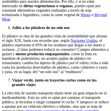
sostenibles para nuestra alimentación. Por ello, y si no estás
interesado en
dietas vegetarianas o veganas
, puedes optar por
consumir alternativas vegetales realizadas a través de soja
texturizada o legumbres, como la carne vegeta
l de
Heura
o
Beyond
Meat
.
Adiós a los plásticos de un solo uso
El plástico es otra de las grandes crisis de sostenibilidad que afronta
el siglo XIX, basta con recordar que, segú
n
Naciones Unidas
, el
plástico representa el 85% de los residuos que llegan a los mares y
océanos. ¿Cómo podemos reducir su consumo? Compra alimentos a
granel y
menos productos empaquetados
, como la fruta en
bandejas de poliestireno; no aceptes pajitas de plástico en
restaurantes; cambia los táperes de plástico por el vidrio; evita a toda
costa los productos desechables de plástico, como cubiertos o vasos
y pasa, en su lugar, del “un solo uso” al “multiusos”.
Viajar
verde, tanto en trayectos cortos como en tus
grandes viajes
La elección de nuestro transporte diario tiene un gran impacto en el
medioambiente. Esto no solo es optar por caminar, el transporte
público, la bicicleta o elegir compartir el coche. Y tampoco se reduce
a apostar por un vehículo eléctrico o híbrido, sino que se trata d
e
repensar cómo
planear tus vacaciones de forma más sostenible.