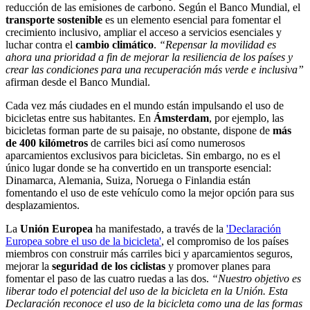
reducción de las emisiones de carbono. Según el Banco Mundial, el
transporte sostenible
es un elemento esencial para fomentar el
crecimiento inclusivo, ampliar el acceso a servicios esenciales y
luchar contra el
cambio climático
.
“Repensar la movilidad es
ahora una prioridad a fin de mejorar la resiliencia de los países y
crear las condiciones para una recuperación más verde e inclusiva”
afirman desde el Banco Mundial.
Cada vez más ciudades en el mundo están impulsando el uso de
bicicletas entre sus habitantes. En
Ámsterdam
, por ejemplo, las
bicicletas forman parte de su paisaje, no obstante, dispone de
más
de 400 kilómetros
de carriles bici así como numerosos
aparcamientos exclusivos para bicicletas. Sin embargo, no es el
único lugar donde se ha convertido en un transporte esencial:
Dinamarca, Alemania, Suiza, Noruega o Finlandia están
fomentando el uso de este vehículo como la mejor opción para sus
desplazamientos.
La
Unión Europea
ha manifestado, a través
de la
'Declaración
Europea sobre el uso de la bicicleta'
, e
l compromiso de los países
miembros con construir más carriles bici y aparcamientos seguros,
mejorar la
seguridad de los ciclistas
y promover planes para
fomentar el paso de las cuatro ruedas a las dos.
“Nuestro objetivo es
liberar todo el potencial del uso de la bicicleta en la Unión. Esta
Declaración reconoce el uso de la bicicleta como una de las formas