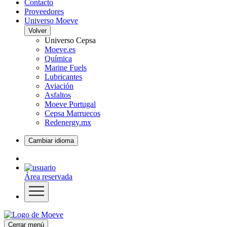
Contacto
Proveedores
Universo Moeve
Volver
Universo Cepsa
Moeve.es
Química
Marine Fuels
Lubricantes
Aviación
Asfaltos
Moeve Portugal
Cepsa Marruecos
Redenergy.mx
Cambiar idioma
Área reservada
Cerrar menú