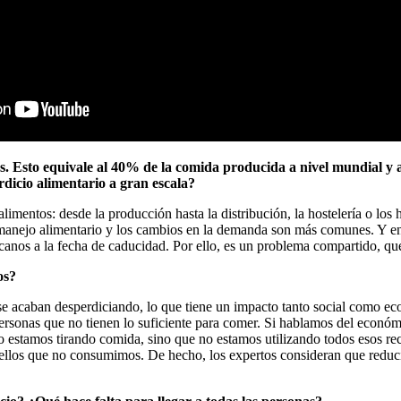
s. Esto equivale al 40% de la comida producida a nivel mundial y 
rdicio alimentario a gran escala?
alimentos: desde la producción hasta la distribución, la hostelería o lo
l manejo alimentario y los cambios en la demanda son más comunes. Y en 
rcanos a la fecha de caducidad. Por ello, es un problema compartido, qu
os?
e acaban desperdiciando, lo que tiene un impacto tanto social como eco
sonas que no tienen lo suficiente para comer. Si hablamos del económic
o estamos tirando comida, sino que no estamos utilizando todos esos r
uellos que no consumimos. De hecho, los expertos consideran que reducir