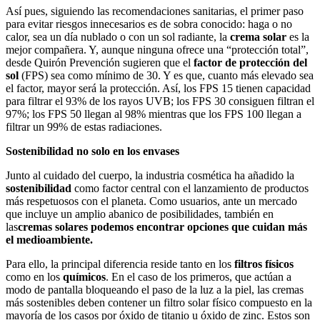
Así pues, siguiendo las recomendaciones sanitarias, el primer paso
para evitar riesgos innecesarios es de sobra conocido: haga o no
calor, sea un día nublado o con un sol radiante, la
crema solar
es la
mejor compañera. Y,
aunque ninguna ofrece una “protección total”,
desde Quirón Prevención sugieren que el
factor de protección del
sol
(FPS) sea como mínimo de 30. Y es que, cuanto más elevado sea
el factor, mayor será la protección. Así, los FPS 15 tienen capacidad
para filtrar el 93% de los rayos UVB; los FPS 30 consiguen filtran el
97%; los FPS 50 llegan al 98% mientras que los FPS 100 llegan a
filtrar un 99% de estas radiaciones.
Sostenibilidad no solo en los envases
Junto al cuidado del cuerpo, la industria cosmética ha añadido la
sostenibilidad
como factor central con el lanzamiento de productos
más respetuosos con el planeta. Como usuarios, ante un mercado
que incluye un amplio abanico de posibilidades, también en
las
cremas solares podemos encontrar opciones que cuidan más
el medioambiente.
Para ello, la principal diferencia reside tanto en los
filtros físicos
como en los
químicos
. En el caso de los primeros, que actúan a
modo de pantalla bloqueando el paso de la luz a la piel, las cremas
más sostenibles deben contener un filtro solar físico compuesto en la
mayoría de los casos por óxido de titanio u óxido de zinc. Estos son