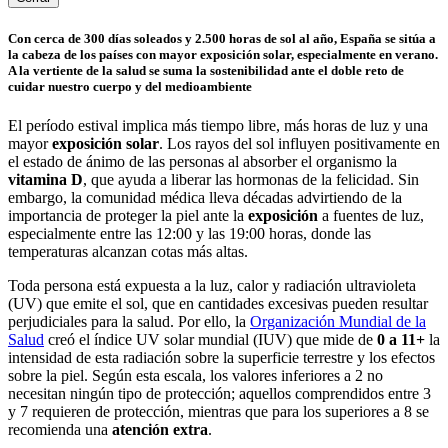
Con cerca de 300 días soleados y 2.500 horas de sol al año, España se sitúa a
la cabeza de los países con mayor exposición solar, especialmente en verano.
A la vertiente de la salud se suma la sostenibilidad ante el doble reto de
cuidar nuestro cuerpo y del medioambiente
El período estival implica más tiempo libre, más horas de luz y una
mayor
exposición solar
. Los rayos del sol influyen positivamente en
el estado de ánimo de las personas al absorber el organismo la
vitamina D
, que ayuda a liberar las hormonas de la felicidad. Sin
embargo, la comunidad médica lleva décadas advirtiendo de la
importancia de proteger la piel ante la
exposición
a fuentes de luz,
especialmente entre las 12:00 y las 19:00 horas, donde las
temperaturas alcanzan cotas más altas.
Toda persona está expuesta a la luz, calor y radiación ultravioleta
(UV) que emite el sol, que en cantidades excesivas pueden resultar
perjudiciales para la salud. Por el
lo, la
Organización Mundial de la
Salud
creó el índice
UV solar mundial (IUV) que mide de
0 a 11+
la
intensidad de esta radiación sobre la superficie terrestre y los efectos
sobre la piel. Según esta escala, los valores inferiores a 2 no
necesitan ningún tipo de protección; aquellos comprendidos entre 3
y 7 requieren de protección, mientras que para los superiores a 8 se
recomienda una
atención extra
.