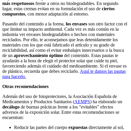
más respetuosos
frente a otros no biodegradables. En segundo
lugar, estas cremas evitan en su formulación el uso de
ciertos
compuestos
, con menor adaptación al entorno.
Pasando del contenido a la forma,
los envases
son otro factor con el
que limitar su impacto ambiental. Cada vez es más común en la
industria ver envases biodegradables o hechos con materiales
reciclados. Por ello, te aconsejamos que leas detenidamente los
materiales con los que está fabricado el artículo y su grado de
reciclabilidad, así como el evitar embalajes innecesarios o la busca
de un
aprovechamiento óptimo
del contenido. Estas pautas te
ayudarán a la hora de elegir el protector solar que cuide tu piel,
favoreciendo además el cuidado del medioambiente. Si el envase es
de plástico, recuerda que debes re
ciclarlo.
Aquí te damos las pautas
para hacerlo.
Otras recomendaciones
Además d
el uso de fotoprotectores, la Asociación Española de
Medicamentos y Productos Sanitarios (
AEMPS
)
ha elaborado un
decálogo
de buenas prácticas frente a los “evitables” efectos
adversos de la exposición solar. Entre estas recomendaciones se
encuentran:
Reducir las partes del cuerpo
expuestas
directamente al sol,