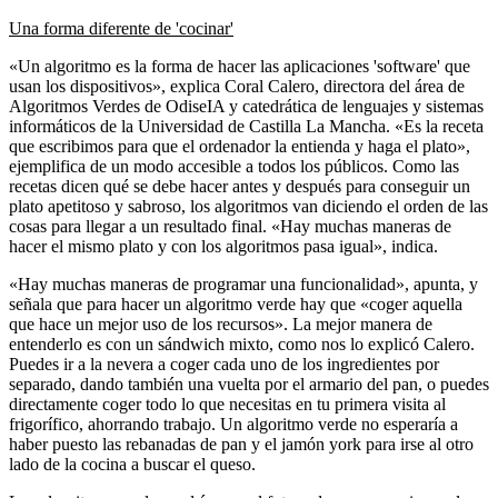
Una forma diferente de 'cocinar'
«Un algoritmo es la forma de hacer las aplicaciones 'software' que
usan los dispositivos», explica Coral Calero, directora del área de
Algoritmos Verdes de OdiseIA y catedrática de lenguajes y sistemas
informáticos de la Universidad de Castilla La Mancha. «Es la receta
que escribimos para que el ordenador la entienda y haga el plato»,
ejemplifica de un modo accesible a todos los públicos. Como las
recetas dicen qué se debe hacer antes y después para conseguir un
plato apetitoso y sabroso, los algoritmos van diciendo el orden de las
cosas para llegar a un resultado final. «Hay muchas maneras de
hacer el mismo plato y con los algoritmos pasa igual», indica.
«Hay muchas maneras de programar una funcionalidad», apunta, y
señala que para hacer un algoritmo verde hay que «coger aquella
que hace un mejor uso de los recursos». La mejor manera de
entenderlo es con un sándwich mixto, como nos lo explicó Calero.
Puedes ir a la nevera a coger cada uno de los ingredientes por
separado, dando también una vuelta por el armario del pan, o puedes
directamente coger todo lo que necesitas en tu primera visita al
frigorífico, ahorrando trabajo. Un algoritmo verde no esperaría a
haber puesto las rebanadas de pan y el jamón york para irse al otro
lado de la cocina a buscar el queso.