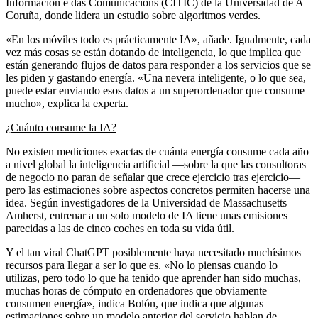
Información e das Comunicacións (CITIC) de la Universidad de A
Coruña, donde lidera un estudio sobre algoritmos verdes.
«En los móviles todo es prácticamente IA», añade. Igualmente, cada
vez más cosas se están dotando de inteligencia, lo que implica que
están generando flujos de datos para responder a los servicios que se
les piden y gastando energía. «Una nevera inteligente, o lo que sea,
puede estar enviando esos datos a un superordenador que consume
mucho», explica la experta.
¿Cuánto consume la IA?
No existen mediciones exactas de cuánta energía consume cada año
a nivel global la inteligencia artificial —sobre la que las consultoras
de negocio no paran de señalar que crece ejercicio tras ejercicio—
pero las estimaciones sobre aspectos concretos permiten hacerse una
idea. Según investigadores de la Universidad de Massachusetts
Amherst, entrenar a un solo modelo de IA tiene unas emisiones
parecidas a las de cinco coches en toda su vida útil.
Y el tan viral ChatGPT posiblemente haya necesitado muchísimos
recursos para llegar a ser lo que es. «No lo piensas cuando lo
utilizas, pero todo lo que ha tenido que aprender han sido muchas,
muchas horas de cómputo en ordenadores que obviamente
consumen energía», indica Bolón, que indica que algunas
estimaciones sobre un modelo anterior del servicio hablan de