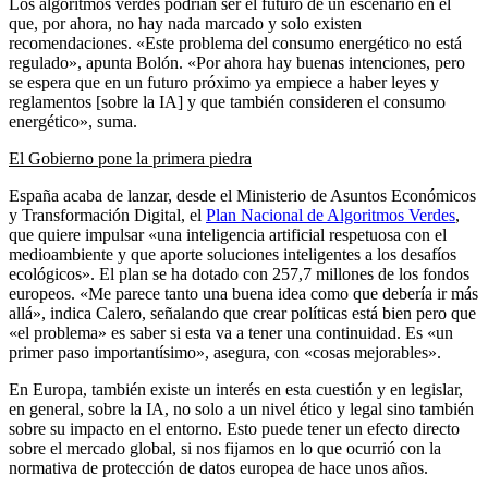
Los algoritmos verdes podrían ser el futuro de un escenario en el
que, por ahora, no hay nada marcado y solo existen
recomendaciones. «Este problema del consumo energético no está
regulado», apunta Bolón. «Por ahora hay buenas intenciones, pero
se espera que en un futuro próximo ya empiece a haber leyes y
reglamentos [sobre la IA] y que también consideren el consumo
energético», suma.
El Gobierno pone la primera piedra
España acaba de lanzar, desde el Ministerio de Asuntos Económicos
y Transformación Digital,
el
Plan Nacional de Algoritmos Verdes
,
que
quiere impulsar «una inteligencia artificial respetuosa con el
medioambiente y que aporte soluciones inteligentes a los desafíos
ecológicos». El plan se ha dotado con 257,7 millones de los fondos
europeos. «Me parece tanto una buena idea como que debería ir más
allá», indica Calero, señalando que crear políticas está bien pero que
«el problema» es saber si esta va a tener una continuidad. Es «un
primer paso importantísimo», asegura, con «cosas mejorables».
En Europa, también existe un interés en esta cuestión y en legislar,
en general, sobre la IA, no solo a un nivel ético y legal sino también
sobre su impacto en el entorno. Esto puede tener un efecto directo
sobre el mercado global, si nos fijamos en lo que ocurrió con la
normativa de protección de datos europea de hace unos años.