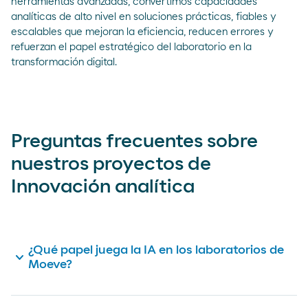
herramientas avanzadas, convertimos capacidades
analíticas de alto nivel en soluciones prácticas, fiables y
escalables que mejoran la eficiencia, reducen errores y
refuerzan el papel estratégico del laboratorio en la
transformación digital.
Preguntas frecuentes sobre
nuestros proyectos de
Innovación analítica
¿Qué papel juega la IA en los laboratorios de
expand_more
Moeve?
La IA nos ayuda a transformar los datos analíticos