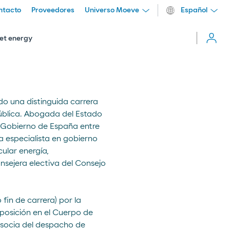
ntacto
Proveedores
Universo Moeve
Español
Cerrar
menú
et energy
 una distinguida carrera
ública. Abogada del Estado
l Gobierno de España entre
 especialista en gobierno
ular energía,
onsejera electiva del Consejo
fin de carrera) por la
oposición en el Cuerpo de
 socia del despacho de