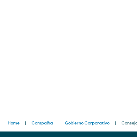
Breadcrumbs
Home
Compañía
Gobierno Corporativo
Consejo