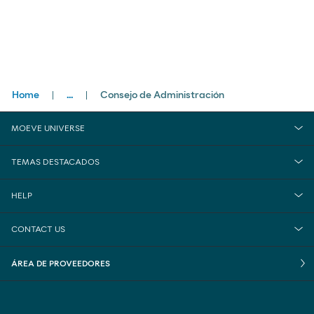
Breadcrumbs
Home
...
Consejo de Administración
close
Compañía
MOEVE UNIVERSE
Gobierno Corporativo
TEMAS DESTACADOS
HELP
CONTACT US
ÁREA DE PROVEEDORES