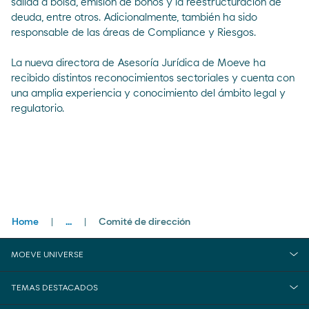
salida a bolsa, emisión de bonos y la reestructuración de
deuda, entre otros. Adicionalmente, también ha sido
responsable de las áreas de Compliance y Riesgos.
La nueva directora de Asesoría Jurídica de Moeve ha
recibido distintos reconocimientos sectoriales y cuenta con
una amplia experiencia y conocimiento del ámbito legal y
regulatorio.
Breadcrumbs
Home
...
Comité de dirección
close
Compañía
MOEVE UNIVERSE
Gobierno Corporativo
TEMAS DESTACADOS