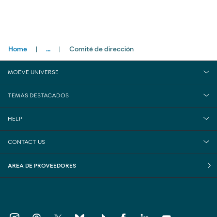
Breadcrumbs
Home
...
Comité de dirección
close
Compañía
MOEVE UNIVERSE
Gobierno Corporativo
TEMAS DESTACADOS
HELP
CONTACT US
ÁREA DE PROVEEDORES