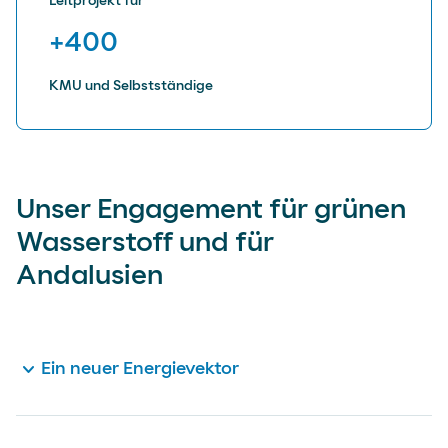
Leitprojekt für
+400
KMU und Selbstständige
Unser Engagement für grünen
Wasserstoff und für
Andalusien
expand_more
Ein neuer Energievektor
Grüner Wasserstoff
ist ein wichtiges Instrument
für unsere eigene Dekarbonisierung und die