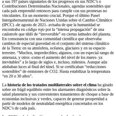
a sus 197 países signatarios de los progresos en sus NDC’s o
Contribuciones Determinadas Nacionales, agendas sostenibles que
cada país emprendió entonces para cumplir con sus promesas no
vinculantes. En un momento crucial. Porque el último Panel
Intergubernamental de Naciones Unidas sobre el Cambio Climático
(IPCC) -de agosto de 2021- avisaba de que la humanidad se
encontraba en
código rojo
por la “intensa propagación” de una
catástrofe que tildó de “irreversible” en ciertas latitudes del planeta.
En consonancia con una comunidad científica que observaba
cambios de especial gravedad en el conjunto del sistema climático
de la Tierra: en su atmósfera, océanos, glaciares y en su espacio
terrestre. “Muchos, impredecibles; algunos, con un especial rango de
amenaza, y otros -como el aumento del nivel de los mares- ya
inevitables” a lo largo de siglos e, incluso, milenios. Aunque aún
atisbaban luces al final del túnel. Si se certificaban “reducciones
sostenibles” de emisiones de CO2. Hasta estabilizar la temperatura
“en 20 o 30 años”.
La
historia de los tratados multilaterales sobre el clima
ha girado
sobre un frágil equilibrio entre los alarmantes diagnósticos sobre la
salud planetaria y sus convenientes tratamientos de choque a base de
economías inclusivas y verdes, capaces de generar prosperidad a
partir de modelos de neutralidad energética concretados en los
NDC’s de cada país.