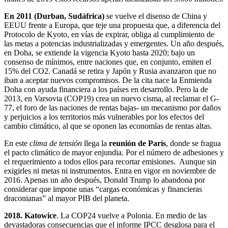
En 2011 (Durban, Sudáfrica)
se vuelve el disenso de China y
EEUU frente a Europa, que teje una propuesta que, a diferencia del
Protocolo de Kyoto, en vías de expirar, obliga al cumplimiento de
las metas a potencias industrializadas y emergentes. Un año después,
en Doha, se extiende la vigencia Kyoto hasta 2020; bajo un
consenso de mínimos, entre naciones que, en conjunto, emiten el
15% del CO2. Canadá se retira y Japón y Rusia avanzaron que no
iban a aceptar nuevos compromisos. De la cita nace la Enmienda
Doha con ayuda financiera a los países en desarrollo. Pero la de
2013, en Varsovia (COP19) crea un nuevo cisma, al reclamar el G-
77, el foro de las naciones de rentas bajas- un mecanismo por daños
y perjuicios a los territorios más vulnerables por los efectos del
cambio climático, al que se oponen las economías de rentas altas.
En este
clima de tensión
llega la
reunión de París
, donde se fragua
el pacto climático de mayor enjundia. Por el número de adhesiones y
el requerimiento a todos ellos para recortar emisiones. Aunque sin
exigirles ni metas ni instrumentos. Entra en vigor en noviembre de
2016. Apenas un año después, Donald Trump lo abandona por
considerar que impone unas “cargas económicas y financieras
draconianas” al mayor PIB del planeta.
2018. Katowice
. La COP24 vuelve a Polonia. En medio de las
devastadoras consecuencias que el informe IPCC desglosa para el