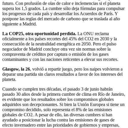
futuro. Con profusión de olas de calor e inclemencias si el planeta
supera los 1,5 grados. La cumbre sólo deja fórmulas para compulsar
los progresos de cada país y desarrollar los Acuerdos de París. Y
postpone las reglas del mercado de carbono que se traslada al año
siguiente a Madrid.
La COP25, otra oportunidad perdida.
La ONU reclama
oficialmente a los países recortes del 45% del CO2 en 2030 y la
consecución de la neutralidad energética en 2050. Pero el pulso
negociador de Madrid concluye otra vez sin normas sobre la
compraventa de créditos por captura o emisión de los gases
contaminantes y con las naciones reticentes a elevar sus recortes.
Glasgow, la 26
, volvió a repartir juego, pero los naipes volvieron a
deparar una partida sin claros resultados a favor de los intereses del
planeta.
Cuando se cumplen tres décadas, el pasado 3 de junio habrán
pasado 30 años desde la primera cumbre de clima en Río de Janeiro,
es evidente que los resultados sobre los compromisos globales
adquiridos son decepcionantes. Si bien la Unión Europea si tiene un
compromiso decidido, solo representa el 8% de las emisiones
globales de CO2. A pesar de ello, las diversas cumbres si han
ayudado a posicionar la lucha contra las emisiones de gases de
efecto invernadero entre las prioridades de gobiernos y empresas,