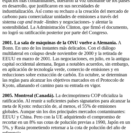
espacios más contaminantes, lideraron la voz disonante de los países
en desarrollo, que justificaron en sus necesidades de
industrialización. Así como su rechazo a la creación del mercado de
carbono para comercializar unidades de emisiones a través del
sistema
cap and trade
-límites y negociaciones- y alentar la
sostenibilidad. La Administración Clinton, que firmó el documento,
no logró su ratificación posterior por parte del Congreso.
2001. La sala de máquinas de la ONU vuelve a Alemania.
A
Bonn. En uno de los instantes más delicados. Con el diálogo
multilateral en colapso desde noviembre de 2000 y la retirada de
EEUU en marzo de 2001. Las negociaciones, en julio, en la antigua
capital occidental alemana, llegan a notables acuerdos, sin embargo,
en aplicación de tecnología verde, comercio de emisiones y en
reducciones sobre extracción de carbón. En octubre, se determinan
las reglas para alcanzar los objetivos marcados en el Protocolo de
Kyoto, allanando el camino para su entrada en vigor.
2005. Montreal (Canadá).
La decimoprimera COP oficializa la
ratificación. Al reunir a suficientes países signatarios para alcanzar la
meta de Kyoto: reducción de, al menos, el 55% de emisiones
globales. Aunque sin los dos principales mercados contaminantes:
EEUU y China. Pero con la UE adquiriendo el compromiso de
recortar en un 8% sus cotas de polución previas a 1990, Japón en un
5%, y Rusia prometiendo retornar a la cota de polución del año de
referencia.