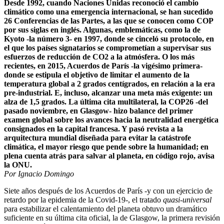
Desde 1992, cuando Naciones Unidas reconoció el cambio
climático como una emergencia internacional, se han sucedido
26 Conferencias de las Partes, a las que se conocen como COP
por sus siglas en inglés. Algunas, emblemáticas, como la de
Kyoto -la número 3- en 1997, donde se cinceló su protocolo, en
el que los países signatarios se comprometían a supervisar sus
esfuerzos de reducción de CO2 a la atmósfera. O los más
recientes, en 2015, Acuerdos de París -la vigésimo primera-
donde se estipula el objetivo de limitar el aumento de la
temperatura global a 2 grados centígrados, en relación a la era
pre-industrial. E, incluso, alcanzar una meta más exigente: un
alza de 1,5 grados. La última cita multilateral, la COP26 -del
pasado noviembre, en Glasgow- hizo balance del primer
examen global sobre los avances hacia la neutralidad energética
consignados en la capital francesa. Y pasó revista a la
arquitectura mundial diseñada para evitar la catástrofe
climática, el mayor riesgo que pende sobre la humanidad; en
plena cuenta atrás para salvar al planeta, en código rojo, avisa
la ONU.
Por Ignacio Domingo
Siete años después de los Acuerdos de París -y con un ejercicio de
retardo por la epidemia de la Covid-19-, el tratado
quasi-universal
para estabilizar el calentamiento del planeta obtuvo un dramático
suficiente en su última cita oficial, la de Glasgow, la primera revisión