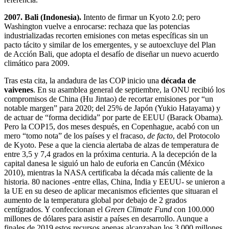
2007. Bali (Indonesia).
Intento de firmar un Kyoto 2.0; pero
Washington vuelve a enrocarse: rechaza que las potencias
industrializadas recorten emisiones con metas específicas sin un
pacto tácito y similar de los emergentes, y se autoexcluye del Plan
de Acción Bali, que adopta el desafío de diseñar un nuevo acuerdo
climático para 2009.
Tras esta cita, la andadura de las COP inicio una
década de
vaivenes
. En su asamblea general de septiembre, la ONU recibió los
compromisos de China (Hu Jintao) de recortar emisiones por “un
notable margen” para 2020; del 25% de Japón (Yukio Hatayama) y
de actuar de “forma decidida” por parte de EEUU (Barack Obama).
Pero la COP15, dos meses después, en Copenhague, acabó con un
mero “tomo nota” de los países y el fracaso,
de facto
, del Protocolo
de Kyoto. Pese a que la ciencia alertaba de alzas de temperatura de
entre 3,5 y 7,4 grados en la próxima centuria. A la decepción de la
capital danesa le siguió un halo de euforia en Cancún (México
2010), mientras la NASA certificaba la década más caliente de la
historia. 80 naciones -entre ellas, China, India y EEUU- se unieron a
la UE en su deseo de aplicar mecanismos eficientes que situaran el
aumento de la temperatura global por debajo de 2 grados
centígrados. Y confeccionan el
Green Climate Fund
con 100.000
millones de dólares para asistir a países en desarrollo. Aunque a
finales de 2019 estos recursos apenas alcanzaban los 3.000 millones.