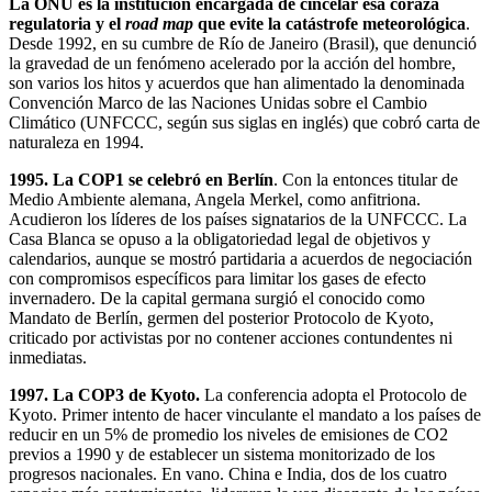
La ONU es la institución encargada de cincelar esa coraza
regulatoria y el
road map
que evite la catástrofe meteorológica
.
Desde 1992, en su cumbre de Río de Janeiro (Brasil), que denunció
la gravedad de un fenómeno acelerado por la acción del hombre,
son varios los hitos y acuerdos que han alimentado la denominada
Convención Marco de las Naciones Unidas sobre el Cambio
Climático (UNFCCC, según sus siglas en inglés) que cobró carta de
naturaleza en 1994.
1995. La COP1 se celebró en Berlín
. Con la entonces titular de
Medio Ambiente alemana, Angela Merkel, como anfitriona.
Acudieron los líderes de los países signatarios de la UNFCCC. La
Casa Blanca se opuso a la obligatoriedad legal de objetivos y
calendarios, aunque se mostró partidaria a acuerdos de negociación
con compromisos específicos para limitar los gases de efecto
invernadero. De la capital germana surgió el conocido como
Mandato de Berlín, germen del posterior Protocolo de Kyoto,
criticado por activistas por no contener acciones contundentes ni
inmediatas.
1997. La COP3 de Kyoto.
La conferencia adopta el Protocolo de
Kyoto. Primer intento de hacer vinculante el mandato a los países de
reducir en un 5% de promedio los niveles de emisiones de CO2
previos a 1990 y de establecer un sistema monitorizado de los
progresos nacionales. En vano. China e India, dos de los cuatro