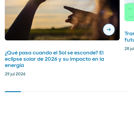
arrow_right_alt
Tra
futu
28 ju
¿Qué pasa cuando el Sol se esconde? El
eclipse solar de 2026 y su impacto en la
energía
29 jul 2026