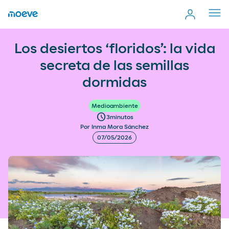
Cerr
men
Los desiertos ‘floridos’: la vida secreta de las semillas
more_vert
Los desiertos ‘floridos’: la vida
Comp
dormidas
secreta de las semillas
dormidas
Medioambiente
schedule
3
minutos
Por Inma Mora Sánchez
07/05/2026